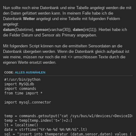
Nun sollte noch eine Datenbank und eine Tabelle angelegt werden die mit
den Daten gefüttert werden kann. In meinem Falle habe ich die
Datenbank
Wetter
angelegt und eine Tabelle mit folgenden Feldern
angelegt:
datum
(Datetime),
sensor
(varchar(30)),
daten
(int(11)). Hierbei habe ich
die Felder Datum und Sensor als Primary angegeben.
Mit folgendem Script können nun die ermittelten Sensordaten an die
Datenbank übergeben werden. Wenn die Datenbank gleich aufgebaut ist
wie meine, müssen nur noch die mit <> umschlossen Texte durch die
eigenen Werte ersetzt werden.
CODE:
ALLES AUSWÄHLEN
#!/usr/bin/python

import MySQLdb

import commands

from time import *

import mysql.connector

temp = commands.getoutput("cat /sys/bus/w1/devices/<DeviceID>/
temp = temp[temp.index('t=')+2:]

lt = localtime()

date = strftime("%Y-%m-%d %H:%M:%S",lt)

sql = "insert into themperatur (datum,sensor,daten) values ('"