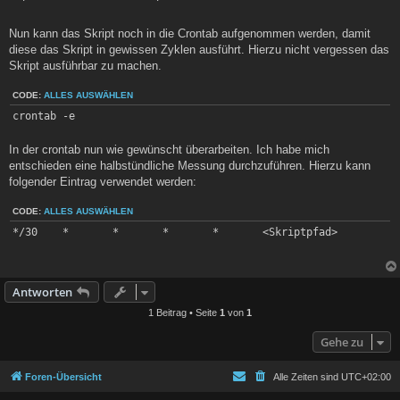
Nun kann das Skript noch in die Crontab aufgenommen werden, damit
diese das Skript in gewissen Zyklen ausführt. Hierzu nicht vergessen das
cnx = mysql.connector.connect(host="<Hostname_des_MySQL-Server
Skript ausführbar zu machen.
cursor = cnx.cursor()

CODE:
ALLES AUSWÄHLEN
cursor.execute(sql)

emp_no = cursor.lastrowid

crontab -e
cnx.commit()

In der crontab nun wie gewünscht überarbeiten. Ich habe mich
entschieden eine halbstündliche Messung durchzuführen. Hierzu kann
cursor.close()

folgender Eintrag verwendet werden:
CODE:
ALLES AUSWÄHLEN
*/30    *       *       *       *       <Skriptpfad>
Antworten
1 Beitrag • Seite
1
von
1
Gehe zu
Foren-Übersicht
Alle Zeiten sind
UTC+02:00