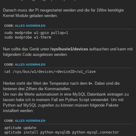
Danach muss der Pi neugestartet werden und die für 1Wire benötigte
Kernel Module geladen werden.
CODE:
ALLES AUSWÄHLEN
sudo modprobe w1-gpio pullup=1

sudo modprobe w1-therm
Nun sollte das Gerät unter
/sys/bus/w1/devices
auftauchen und kann mit
folgendem Code ausgelesen werden:
CODE:
ALLES AUSWÄHLEN
cat /sys/bus/w1/devices/<deviceID>/w1_slave
Hierbei steht der Wert der Temperatur nach dem
t=
. Dabei sind die
hinteren drei Ziffern die Kommastellen.
Um nun die Werte automatisiert in eine MySQL Datenbank eintragen zu
lassen habe ich in meinem Fall ein Python Script verwendet. Um mit
Python auf MySQL zugreifen zu können müssen folgende Pakete
installiert werden:
CODE:
ALLES AUSWÄHLEN
aptitude update

aptitude install python-mysqldb python-mysql.connector