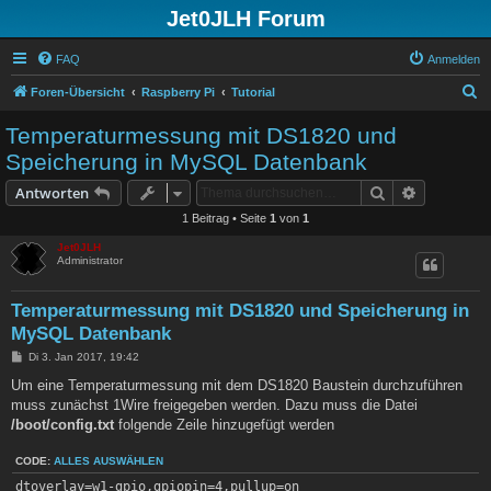
Jet0JLH Forum
FAQ
Anmelden
S
Foren-Übersicht
Raspberry Pi
Tutorial
u
Temperaturmessung mit DS1820 und
c
Speicherung in MySQL Datenbank
h
Suche
Erweiterte
Antworten
e
1 Beitrag • Seite
1
von
1
Jet0JLH
Administrator
Temperaturmessung mit DS1820 und Speicherung in
MySQL Datenbank
B
Di 3. Jan 2017, 19:42
e
i
Um eine Temperaturmessung mit dem DS1820 Baustein durchzuführen
t
muss zunächst 1Wire freigegeben werden. Dazu muss die Datei
r
a
/boot/config.txt
folgende Zeile hinzugefügt werden
g
CODE:
ALLES AUSWÄHLEN
dtoverlay=w1-gpio,gpiopin=4,pullup=on