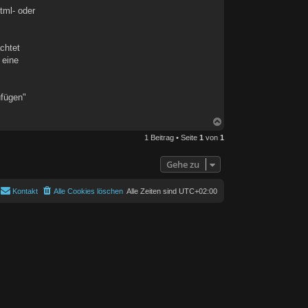
tml- oder
chtet
 eine
ufügen"
N
a
1 Beitrag • Seite
1
von
1
c
h
o
Gehe zu
b
e
n
Kontakt
Alle Cookies löschen
Alle Zeiten sind
UTC+02:00