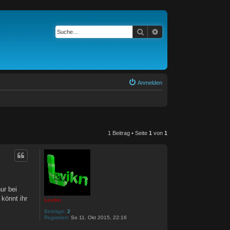
Suche
Erweiterte Suche
Anmelden
1 Beitrag • Seite
1
von
1
ur bei
könnt ihr
Levikn
Beiträge:
2
Registriert:
So 11. Okt 2015, 22:16