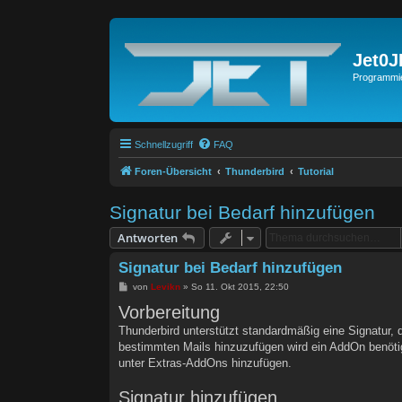
Jet0
Programmie
Schnellzugriff
FAQ
Foren-Übersicht
Thunderbird
Tutorial
Signatur bei Bedarf hinzufügen
Antworten
Signatur bei Bedarf hinzufügen
B
von
Levikn
»
So 11. Okt 2015, 22:50
e
Vorbereitung
i
t
Thunderbird unterstützt standardmäßig eine Signatur, d
r
a
bestimmten Mails hinzuzufügen wird ein AddOn benötig
g
unter Extras-AddOns hinzufügen.
Signatur hinzufügen