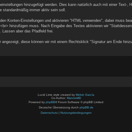
einstellungen hinzugefügt werden. Dies kann natürlich auch mit einer Text-, H
ie standardmäßig immer aktiv sein soll.
n den Konten-Einstellungen und aktivieren "HTML verwenden", dabei muss bea
br> hinzufügen muss. Nach Eingabe des Textes aktivieren wir "Stattdessen
. Lassen aber das Pfadfeld frei.
ur angezeigt, diese können wir mit einem Rechtsklick "Signatur am Ende hinz
Lucid Lime style created by
Melvin García
Co-Author:
MannixMD
Powered by
phpBB
® Forum Software © phpBB Limited
Deutsche Übersetzung durch
phpBB.de
Datenschutz
|
Nutzungsbedingungen