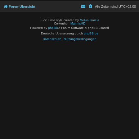
Foren-Übersicht
Alle Zeiten sind
UTC+02:00
Lucid Lime style created by
Melvin García
Co-Author:
MannixMD
Powered by
phpBB
® Forum Software © phpBB Limited
Deutsche Übersetzung durch
phpBB.de
Datenschutz
|
Nutzungsbedingungen