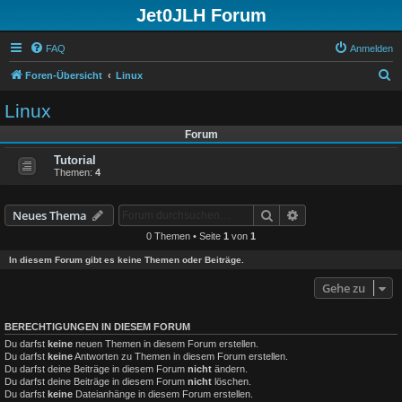
Jet0JLH Forum
FAQ
Anmelden
S
Foren-Übersicht
Linux
u
Linux
c
Forum
h
Tutorial
e
Themen:
4
Suche
Erweiterte Suche
Neues Thema
0 Themen • Seite
1
von
1
In diesem Forum gibt es keine Themen oder Beiträge.
Gehe zu
BERECHTIGUNGEN IN DIESEM FORUM
Du darfst
keine
neuen Themen in diesem Forum erstellen.
Du darfst
keine
Antworten zu Themen in diesem Forum erstellen.
Du darfst deine Beiträge in diesem Forum
nicht
ändern.
Du darfst deine Beiträge in diesem Forum
nicht
löschen.
Du darfst
keine
Dateianhänge in diesem Forum erstellen.