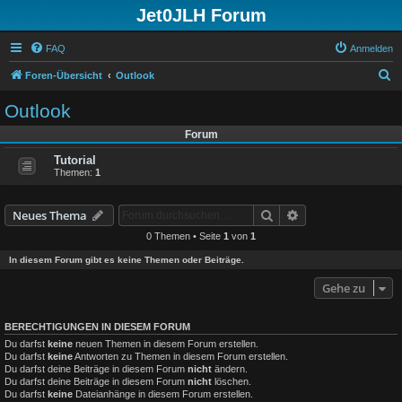
Jet0JLH Forum
FAQ
Anmelden
S
Foren-Übersicht
Outlook
u
Outlook
c
Forum
h
Tutorial
e
Themen:
1
Suche
Erweiterte Suche
Neues Thema
0 Themen • Seite
1
von
1
In diesem Forum gibt es keine Themen oder Beiträge.
Gehe zu
BERECHTIGUNGEN IN DIESEM FORUM
Du darfst
keine
neuen Themen in diesem Forum erstellen.
Du darfst
keine
Antworten zu Themen in diesem Forum erstellen.
Du darfst deine Beiträge in diesem Forum
nicht
ändern.
Du darfst deine Beiträge in diesem Forum
nicht
löschen.
Du darfst
keine
Dateianhänge in diesem Forum erstellen.