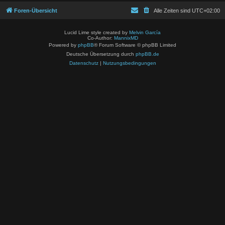
Foren-Übersicht
Alle Zeiten sind
UTC+02:00
Lucid Lime style created by
Melvin García
Co-Author:
MannixMD
Powered by
phpBB
® Forum Software © phpBB Limited
Deutsche Übersetzung durch
phpBB.de
Datenschutz
|
Nutzungsbedingungen