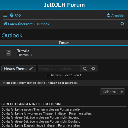
Jet0JLH Forum
FAQ
Anmelden
S
Foren-Übersicht
Outlook
u
Outlook
c
Forum
h
Tutorial
e
Themen:
1
Suche
Erweiterte Suche
Neues Thema
0 Themen • Seite
1
von
1
In diesem Forum gibt es keine Themen oder Beiträge.
Gehe zu
BERECHTIGUNGEN IN DIESEM FORUM
Du darfst
keine
neuen Themen in diesem Forum erstellen.
Du darfst
keine
Antworten zu Themen in diesem Forum erstellen.
Du darfst deine Beiträge in diesem Forum
nicht
ändern.
Du darfst deine Beiträge in diesem Forum
nicht
löschen.
Du darfst
keine
Dateianhänge in diesem Forum erstellen.