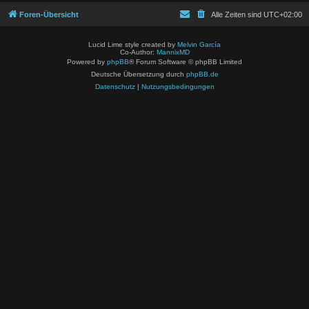
Foren-Übersicht
Alle Zeiten sind
UTC+02:00
Lucid Lime style created by
Melvin García
Co-Author:
MannixMD
Powered by
phpBB
® Forum Software © phpBB Limited
Deutsche Übersetzung durch
phpBB.de
Datenschutz
|
Nutzungsbedingungen