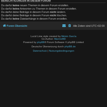
BERECHTIGUNGEN IN DIESEM FORUM
Du darfst
keine
neuen Themen in diesem Forum erstellen.
Du darfst
keine
Antworten zu Themen in diesem Forum erstellen.
Du darfst deine Beiträge in diesem Forum
nicht
ändern.
Du darfst deine Beiträge in diesem Forum
nicht
löschen.
Du darfst
keine
Dateianhänge in diesem Forum erstellen.
Foren-Übersicht
Alle Zeiten sind
UTC+02:00
Lucid Lime style created by
Melvin García
Co-Author:
MannixMD
Powered by
phpBB
® Forum Software © phpBB Limited
Deutsche Übersetzung durch
phpBB.de
Datenschutz
|
Nutzungsbedingungen