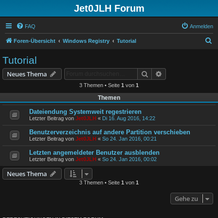
Jet0JLH Forum
FAQ
Anmelden
S
Foren-Übersicht
Windows Registry
Tutorial
u
Tutorial
c
Suche
Erweiterte Suche
Neues Thema
h
3 Themen • Seite
1
von
1
e
Themen
Dateiendung Systemweit regestrieren
Letzter Beitrag von
Jet0JLH
«
Di 16. Aug 2016, 14:22
Benutzerverzeichnis auf andere Partition verschieben
Letzter Beitrag von
Jet0JLH
«
So 24. Jan 2016, 00:21
Letzten angemeldeter Benutzer ausblenden
Letzter Beitrag von
Jet0JLH
«
So 24. Jan 2016, 00:02
Neues Thema
3 Themen • Seite
1
von
1
Gehe zu