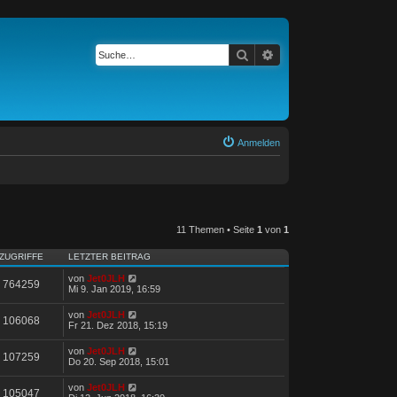
Suche
Erweiterte Suche
Anmelden
11 Themen • Seite
1
von
1
ZUGRIFFE
LETZTER BEITRAG
von
Jet0JLH
764259
Mi 9. Jan 2019, 16:59
von
Jet0JLH
106068
Fr 21. Dez 2018, 15:19
von
Jet0JLH
107259
Do 20. Sep 2018, 15:01
von
Jet0JLH
105047