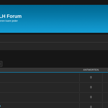
JLH Forum
ren kann jeder
he
Erweiterte Suche
ANTWORTEN
0
0
0
n
0