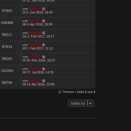
Di 12. Jun 2018, 16:30
von
Jet0JLH
97893
Di 5. Jun 2018, 16:45
von
Jet0JLH
106486
Mi 4. Apr 2018, 19:06
von
Jet0JLH
98311
Do 2. Feb 2017, 18:17
von
Jet0JLH
97634
Mi 1. Feb 2017, 11:12
von
Jet0JLH
98182
Di 29. Nov 2016, 16:27
von
Jet0JLH
101084
Mi 27. Jul 2016, 14:35
von
Jet0JLH
96799
Mi 13. Apr 2016, 22:56
11 Themen • Seite
1
von
1
Gehe zu