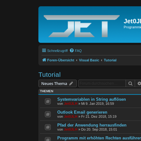
Jet0
Programmie
Schnellzugriff
FAQ
Foren-Übersicht
Visual Basic
Tutorial
Tutorial
Suc
Neues Thema
THEMEN
Systemvariablen in String auflösen
von
Jet0JLH
»
Mi 9. Jan 2019, 16:59
Outlook Email generieren
von
Jet0JLH
»
Fr 21. Dez 2018, 15:19
Pfad der Anwendung herrausfinden
von
Jet0JLH
»
Do 20. Sep 2018, 15:01
Programm mit erhöhten Rechten ausführe