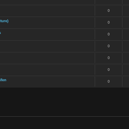
0
ture)
0
s
0
0
0
0
ifen
0