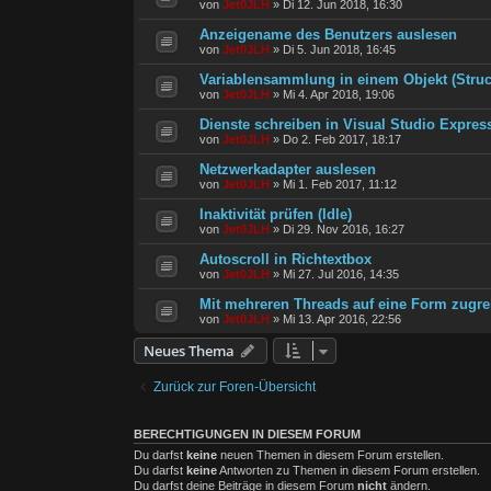
von
Jet0JLH
»
Di 12. Jun 2018, 16:30
Anzeigename des Benutzers auslesen
von
Jet0JLH
»
Di 5. Jun 2018, 16:45
Variablensammlung in einem Objekt (Struc
von
Jet0JLH
»
Mi 4. Apr 2018, 19:06
Dienste schreiben in Visual Studio Expres
von
Jet0JLH
»
Do 2. Feb 2017, 18:17
Netzwerkadapter auslesen
von
Jet0JLH
»
Mi 1. Feb 2017, 11:12
Inaktivität prüfen (Idle)
von
Jet0JLH
»
Di 29. Nov 2016, 16:27
Autoscroll in Richtextbox
von
Jet0JLH
»
Mi 27. Jul 2016, 14:35
Mit mehreren Threads auf eine Form zugre
von
Jet0JLH
»
Mi 13. Apr 2016, 22:56
Neues Thema
Zurück zur Foren-Übersicht
BERECHTIGUNGEN IN DIESEM FORUM
Du darfst
keine
neuen Themen in diesem Forum erstellen.
Du darfst
keine
Antworten zu Themen in diesem Forum erstellen.
Du darfst deine Beiträge in diesem Forum
nicht
ändern.