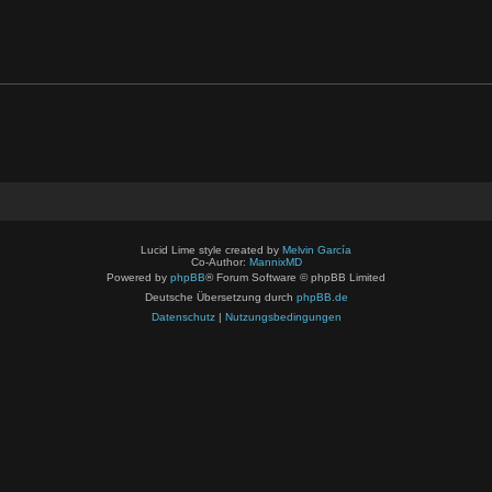
Lucid Lime style created by
Melvin García
Co-Author:
MannixMD
Powered by
phpBB
® Forum Software © phpBB Limited
Deutsche Übersetzung durch
phpBB.de
Datenschutz
|
Nutzungsbedingungen