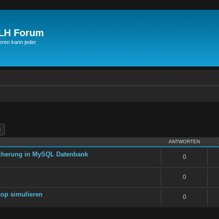
JLH Forum
ren kann jeder
he
Erweiterte Suche
ANTWORTEN
cherung in MySQL Datenbank
0
0
top simulieren
0