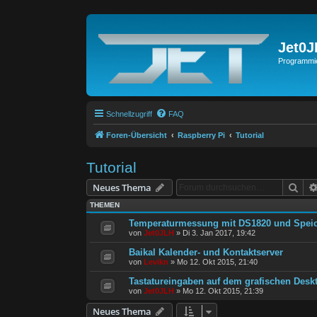
Jet0
Programmie
Schnellzugriff
FAQ
Foren-Übersicht
Raspberry Pi
Tutorial
Tutorial
Suc
Neues Thema
THEMEN
Temperaturmessung mit DS1820 und Spei
von
Jet0JLH
»
Di 3. Jan 2017, 19:42
Baikal Kalender- und Kontaktserver
von
Levikn
»
Mo 12. Okt 2015, 21:40
Tastatureingaben auf dem grafischen Desk
von
Jet0JLH
»
Mo 12. Okt 2015, 21:39
Neues Thema