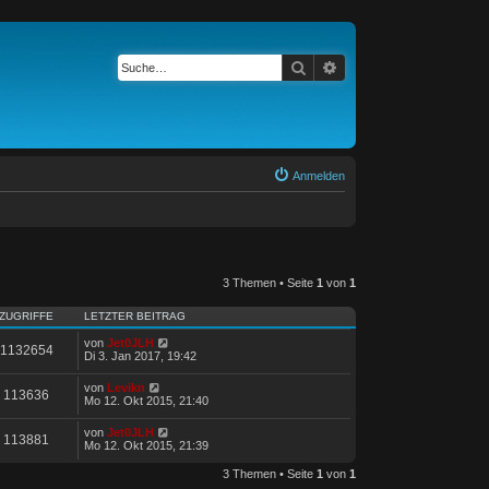
Suche
Erweiterte Suche
Anmelden
3 Themen • Seite
1
von
1
ZUGRIFFE
LETZTER BEITRAG
von
Jet0JLH
1132654
Di 3. Jan 2017, 19:42
von
Levikn
113636
Mo 12. Okt 2015, 21:40
von
Jet0JLH
113881
Mo 12. Okt 2015, 21:39
3 Themen • Seite
1
von
1