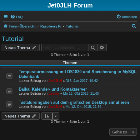
Jet0JLH Forum
FAQ
Anmelden
S
Foren-Übersicht
Raspberry Pi
Tutorial
u
Tutorial
c
Suche
Erweiterte Suche
Neues Thema
h
3 Themen • Seite
1
von
1
e
Themen
Temperaturmessung mit DS1820 und Speicherung in MySQL
Datenbank
Letzter Beitrag von
Jet0JLH
«
Di 3. Jan 2017, 19:42
Baikal Kalender- und Kontaktserver
Letzter Beitrag von
Levikn
«
Mo 12. Okt 2015, 21:40
Tastatureingaben auf dem grafischen Desktop simulieren
Letzter Beitrag von
Jet0JLH
«
Mo 12. Okt 2015, 21:39
Neues Thema
3 Themen • Seite
1
von
1
Gehe zu