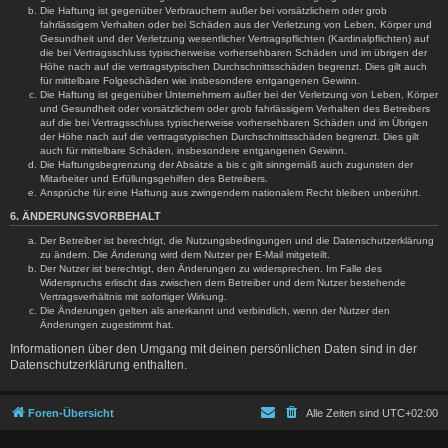
Die Haftung ist gegenüber Verbrauchern außer bei vorsätzlichem oder grob
fahrlässigem Verhalten oder bei Schäden aus der Verletzung von Leben, Körper und
Gesundheit und der Verletzung wesentlicher Vertragspflichten (Kardinalpflichten) auf
die bei Vertragsschluss typischerweise vorhersehbaren Schäden und im übrigen der
Höhe nach auf die vertragstypischen Durchschnittsschäden begrenzt. Dies gilt auch
für mittelbare Folgeschäden wie insbesondere entgangenen Gewinn.
Die Haftung ist gegenüber Unternehmern außer bei der Verletzung von Leben, Körper
und Gesundheit oder vorsätzlichem oder grob fahrlässigem Verhalten des Betreibers
auf die bei Vertragsschluss typischerweise vorhersehbaren Schäden und im Übrigen
der Höhe nach auf die vertragstypischen Durchschnittsschäden begrenzt. Dies gilt
auch für mittelbare Schäden, insbesondere entgangenen Gewinn.
Die Haftungsbegrenzung der Absätze a bis c gilt sinngemäß auch zugunsten der
Mitarbeiter und Erfüllungsgehilfen des Betreibers.
Ansprüche für eine Haftung aus zwingendem nationalem Recht bleiben unberührt.
6. ÄNDERUNGSVORBEHALT
Der Betreiber ist berechtigt, die Nutzungsbedingungen und die Datenschutzerklärung
zu ändern. Die Änderung wird dem Nutzer per E-Mail mitgeteilt.
Der Nutzer ist berechtigt, den Änderungen zu widersprechen. Im Falle des
Widerspruchs erlischt das zwischen dem Betreiber und dem Nutzer bestehende
Vertragsverhältnis mit sofortiger Wirkung.
Die Änderungen gelten als anerkannt und verbindlich, wenn der Nutzer den
Änderungen zugestimmt hat.
Informationen über den Umgang mit deinen persönlichen Daten sind in der
Datenschutzerklärung enthalten.
Foren-Übersicht
Alle Zeiten sind
UTC+02:00