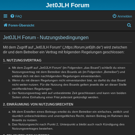
Jet0JLH Forum
FAQ
Anmelden
S
Foren-Übersicht
u
Jet0JLH Forum - Nutzungsbedingungen
c
h
Mit dem Zugriff auf „Jet0JLH Forum“ („https://forum.jet0jlh.de“) wird zwischen
dir und dem Betreiber ein Vertrag mit folgenden Regelungen geschlossen:
e
1. NUTZUNGSVERTRAG
Mit dem Zugriff auf „Jet0JLH Forum“ (im Folgenden „das Board“) schließt du einen
Nutzungsvertrag mit dem Betreiber des Boards ab (im Folgenden „Betreiber“) und
erklärst dich mit den nachfolgenden Regelungen einverstanden.
Wenn du mit diesen Regelungen nicht einverstanden bist, so darfst du das Board
nicht weiter nutzen. Für die Nutzung des Boards gelten jeweils die an dieser Stelle
veröffentlichten Regelungen.
Der Nutzungsvertrag wird auf unbestimmte Zeit geschlossen und kann von beiden
Seiten ohne Einhaltung einer Frist jederzeit gekündigt werden.
2. EINRÄUMUNG VON NUTZUNGSRECHTEN
Mit dem Erstellen eines Beitrags erteilst du dem Betreiber ein einfaches, zeitlich und
räumlich unbeschränktes und unentgeltliches Recht, deinen Beitrag im Rahmen des
Boards zu nutzen.
Das Nutzungsrecht nach Punkt 2, Unterpunkt a bleibt auch nach Kündigung des
Nutzungsvertrages bestehen.