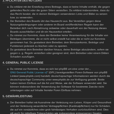
3. PFLICHTEN DES NUTZERS
Du erklärst mit der Erstellung eines Beitrags, dass er keine Inhalte enthält, die gegen
geltendes Recht oder die guten Sitten verstoßen. Du erklärst insbesondere, dass du
das Recht besitzt, die in deinen Beiträgen verwendeten Links und Bilder zu setzen
bzw. zu verwenden.
Der Betreiber des Boards übt das Hausrecht aus. Bei Verstößen gegen diese
Nutzungsbedingungen oder anderer im Board veröffentlichten Regeln kann der
Betreiber dich nach Abmahnung zeitweise oder dauerhaft von der Nutzung dieses
Boards ausschließen und dir ein Hausverbot erteilen.
Du nimmst zur Kenntnis, dass der Betreiber keine Verantwortung für die Inhalte von
Beiträgen übernimmt, die er nicht selbst erstellt hat oder die er nicht zur Kenntnis
genommen hat. Du gestattest dem Betreiber, dein Benutzerkonto, Beiträge und
Funktionen jederzeit zu löschen oder zu sperren.
Du gestattest dem Betreiber darüber hinaus, deine Beiträge abzuändern, sofern sie
gegen o. g. Regeln verstoßen oder geeignet sind, dem Betreiber oder einem Dritten
Schaden zuzufügen.
4. GENERAL PUBLIC LICENSE
Du nimmst zur Kenntnis, dass es sich bei phpBB um eine unter der „
GNU General Public License v2
“ (GPL) bereitgestellten Foren-Software von phpBB
Limited (www.phpbb.com) handelt; deutschsprachige Informationen werden durch die
deutschsprachige Community unter www.phpbb.de zur Verfügung gestellt. Beide
haben keinen Einfluss auf die Art und Weise, wie die Software verwendet wird. Sie
können insbesondere die Verwendung der Software für bestimmte Zwecke nicht
untersagen oder auf Inhalte fremder Foren Einfluss nehmen.
5. GEWÄHRLEISTUNG
Der Betreiber haftet mit Ausnahme der Verletzung von Leben, Körper und Gesundheit
und der Verletzung wesentlicher Vertragspflichten (Kardinalpflichten) nur für Schäden,
die auf ein vorsätzliches oder grob fahrlässiges Verhalten zurückzuführen sind. Dies
gilt auch für mittelbare Folgeschäden wie insbesondere entgangenen Gewinn.