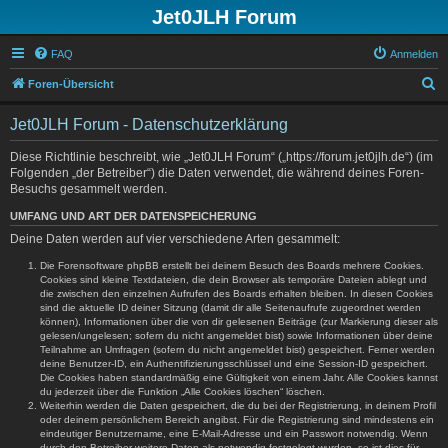
Jet0JLH Forum
FAQ
Anmelden
S
Foren-Übersicht
u
Jet0JLH Forum - Datenschutzerklärung
c
h
Diese Richtlinie beschreibt, wie „Jet0JLH Forum“ („https://forum.jet0jlh.de“) (im
Folgenden „der Betreiber“) die Daten verwendet, die während deines Foren-
e
Besuchs gesammelt werden.
UMFANG UND ART DER DATENSPEICHERUNG
Deine Daten werden auf vier verschiedene Arten gesammelt:
Die Forensoftware phpBB erstellt bei deinem Besuch des Boards mehrere Cookies.
Cookies sind kleine Textdateien, die dein Browser als temporäre Dateien ablegt und
die zwischen den einzelnen Aufrufen des Boards erhalten bleiben. In diesen Cookies
sind die aktuelle ID deiner Sitzung (damit dir alle Seitenaufrufe zugeordnet werden
können), Informationen über die von dir gelesenen Beiträge (zur Markierung dieser als
gelesen/ungelesen; sofern du nicht angemeldet bist) sowie Informationen über deine
Teilnahme an Umfragen (sofern du nicht angemeldet bist) gespeichert. Ferner werden
deine Benutzer-ID, ein Authentifizierungsschlüssel und eine Session-ID gespeichert.
Die Cookies haben standardmäßig eine Gültigkeit von einem Jahr. Alle Cookies kannst
du jederzeit über die Funktion „Alle Cookies löschen“ löschen.
Weiterhin werden die Daten gespeichert, die du bei der Registrierung, in deinem Profil
oder deinem persönlichem Bereich angibst. Für die Registrierung sind mindestens ein
eindeutiger Benutzername, eine E-Mail-Adresse und ein Passwort notwendig. Wenn
durch den Betreiber weitere Daten als notwendig festgelegt wurden, so ist dies für