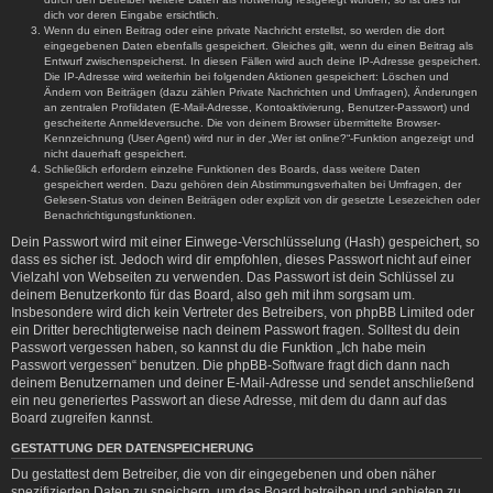
dich vor deren Eingabe ersichtlich.
Wenn du einen Beitrag oder eine private Nachricht erstellst, so werden die dort
eingegebenen Daten ebenfalls gespeichert. Gleiches gilt, wenn du einen Beitrag als
Entwurf zwischenspeicherst. In diesen Fällen wird auch deine IP-Adresse gespeichert.
Die IP-Adresse wird weiterhin bei folgenden Aktionen gespeichert: Löschen und
Ändern von Beiträgen (dazu zählen Private Nachrichten und Umfragen), Änderungen
an zentralen Profildaten (E-Mail-Adresse, Kontoaktivierung, Benutzer-Passwort) und
gescheiterte Anmeldeversuche. Die von deinem Browser übermittelte Browser-
Kennzeichnung (User Agent) wird nur in der „Wer ist online?“-Funktion angezeigt und
nicht dauerhaft gespeichert.
Schließlich erfordern einzelne Funktionen des Boards, dass weitere Daten
gespeichert werden. Dazu gehören dein Abstimmungsverhalten bei Umfragen, der
Gelesen-Status von deinen Beiträgen oder explizit von dir gesetzte Lesezeichen oder
Benachrichtigungsfunktionen.
Dein Passwort wird mit einer Einwege-Verschlüsselung (Hash) gespeichert, so
dass es sicher ist. Jedoch wird dir empfohlen, dieses Passwort nicht auf einer
Vielzahl von Webseiten zu verwenden. Das Passwort ist dein Schlüssel zu
deinem Benutzerkonto für das Board, also geh mit ihm sorgsam um.
Insbesondere wird dich kein Vertreter des Betreibers, von phpBB Limited oder
ein Dritter berechtigterweise nach deinem Passwort fragen. Solltest du dein
Passwort vergessen haben, so kannst du die Funktion „Ich habe mein
Passwort vergessen“ benutzen. Die phpBB-Software fragt dich dann nach
deinem Benutzernamen und deiner E-Mail-Adresse und sendet anschließend
ein neu generiertes Passwort an diese Adresse, mit dem du dann auf das
Board zugreifen kannst.
GESTATTUNG DER DATENSPEICHERUNG
Du gestattest dem Betreiber, die von dir eingegebenen und oben näher
spezifizierten Daten zu speichern, um das Board betreiben und anbieten zu