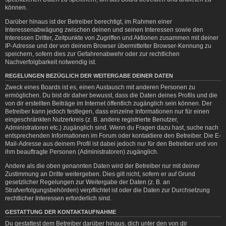
können.
Darüber hinaus ist der Betreiber berechtigt, im Rahmen einer
Interessenabwägung zwischen deinen und seinen Interessen sowie den
Interessen Dritter, Zeitpunkte von Zugriffen und Aktionen zusammen mit deiner
IP-Adresse und der von deinem Browser übermittelter Browser-Kennung zu
speichern, sofern dies zur Gefahrenabwehr oder zur rechtlichen
Nachverfolgbarkeit notwendig ist.
REGELUNGEN BEZÜGLICH DER WEITERGABE DEINER DATEN
Zweck eines Boards ist es, einen Austausch mit anderen Personen zu
ermöglichen. Du bist dir daher bewusst, dass die Daten deines Profils und die
von dir erstellten Beiträge im Internet öffentlich zugänglich sein können. Der
Betreiber kann jedoch festlegen, dass einzelne Informationen nur für einen
eingeschränkten Nutzerkreis (z. B. andere registrierte Benutzer,
Administratoren etc.) zugänglich sind. Wenn du Fragen dazu hast, suche nach
entsprechenden Informationen im Forum oder kontaktiere den Betreiber. Die E-
Mail-Adresse aus deinem Profil ist dabei jedoch nur für den Betreiber und von
ihm beauftragte Personen (Administratoren) zugänglich.
Andere als die oben genannten Daten wird der Betreiber nur mit deiner
Zustimmung an Dritte weitergeben. Dies gilt nicht, sofern er auf Grund
gesetzlicher Regelungen zur Weitergabe der Daten (z. B. an
Strafverfolgungsbehörden) verpflichtet ist oder die Daten zur Durchsetzung
rechtlicher Interessen erforderlich sind.
GESTATTUNG DER KONTAKTAUFNAHME
Du gestattest dem Betreiber darüber hinaus, dich unter den von dir