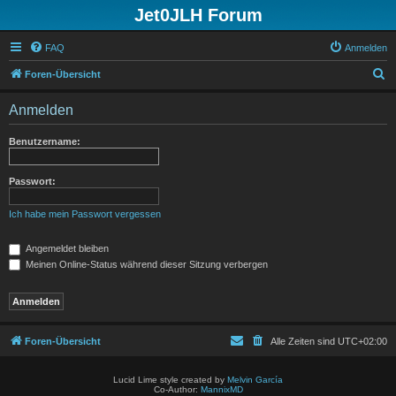
Jet0JLH Forum
FAQ
Anmelden
S
Foren-Übersicht
u
Anmelden
c
h
Benutzername:
e
Passwort:
Ich habe mein Passwort vergessen
Angemeldet bleiben
Meinen Online-Status während dieser Sitzung verbergen
Foren-Übersicht
Alle Zeiten sind
UTC+02:00
Lucid Lime style created by
Melvin García
Co-Author:
MannixMD