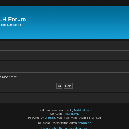
JLH Forum
ren kann jeder
en möchtest?
Lucid Lime style created by
Melvin García
Co-Author:
MannixMD
Powered by
phpBB
® Forum Software © phpBB Limited
Deutsche Übersetzung durch
phpBB.de
Datenschutz
|
Nutzungsbedingungen