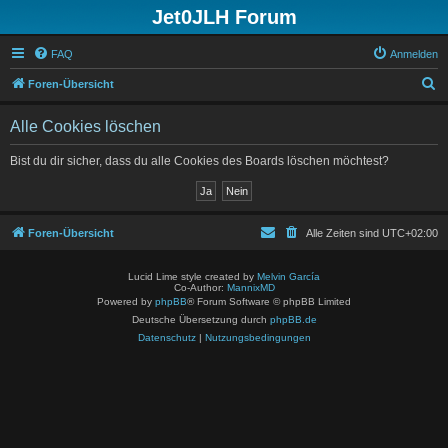
Jet0JLH Forum
FAQ
Anmelden
S
Foren-Übersicht
u
Alle Cookies löschen
c
h
Bist du dir sicher, dass du alle Cookies des Boards löschen möchtest?
e
Foren-Übersicht
Alle Zeiten sind
UTC+02:00
Lucid Lime style created by
Melvin García
Co-Author:
MannixMD
Powered by
phpBB
® Forum Software © phpBB Limited
Deutsche Übersetzung durch
phpBB.de
Datenschutz
|
Nutzungsbedingungen