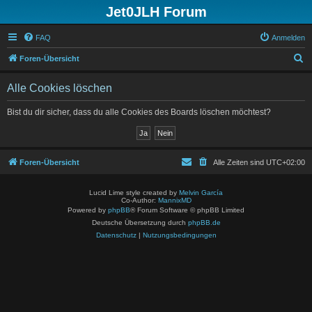
Jet0JLH Forum
FAQ
Anmelden
S
Foren-Übersicht
u
Alle Cookies löschen
c
h
Bist du dir sicher, dass du alle Cookies des Boards löschen möchtest?
e
Foren-Übersicht
Alle Zeiten sind
UTC+02:00
Lucid Lime style created by
Melvin García
Co-Author:
MannixMD
Powered by
phpBB
® Forum Software © phpBB Limited
Deutsche Übersetzung durch
phpBB.de
Datenschutz
|
Nutzungsbedingungen