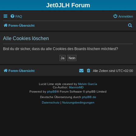
Jet0JLH Forum
FAQ
Anmelden
S
Foren-Übersicht
u
Alle Cookies löschen
c
h
Bist du dir sicher, dass du alle Cookies des Boards löschen möchtest?
e
Foren-Übersicht
Alle Zeiten sind
UTC+02:00
Lucid Lime style created by
Melvin García
Co-Author:
MannixMD
Powered by
phpBB
® Forum Software © phpBB Limited
Deutsche Übersetzung durch
phpBB.de
Datenschutz
|
Nutzungsbedingungen