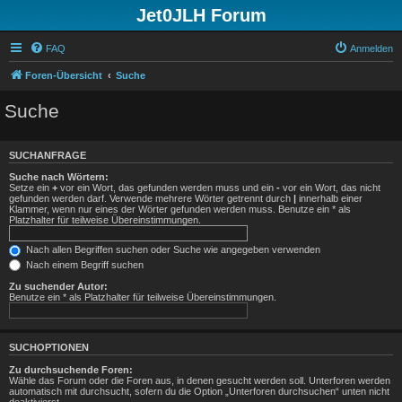
Jet0JLH Forum
FAQ
Anmelden
Foren-Übersicht
Suche
Suche
SUCHANFRAGE
Suche nach Wörtern:
Setze ein
+
vor ein Wort, das gefunden werden muss und ein
-
vor ein Wort, das nicht
gefunden werden darf. Verwende mehrere Wörter getrennt durch
|
innerhalb einer
Klammer, wenn nur eines der Wörter gefunden werden muss. Benutze ein * als
Platzhalter für teilweise Übereinstimmungen.
Nach allen Begriffen suchen oder Suche wie angegeben verwenden
Nach einem Begriff suchen
Zu suchender Autor:
Benutze ein * als Platzhalter für teilweise Übereinstimmungen.
SUCHOPTIONEN
Zu durchsuchende Foren:
Wähle das Forum oder die Foren aus, in denen gesucht werden soll. Unterforen werden
automatisch mit durchsucht, sofern du die Option „Unterforen durchsuchen“ unten nicht
deaktivierst.