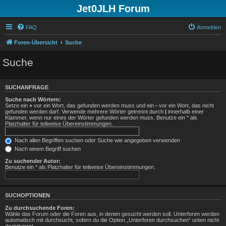
Jet0JLH Forum
FAQ
Anmelden
Foren-Übersicht
Suche
Suche
SUCHANFRAGE
Suche nach Wörtern:
Setze ein
+
vor ein Wort, das gefunden werden muss und ein
-
vor ein Wort, das nicht
gefunden werden darf. Verwende mehrere Wörter getrennt durch
|
innerhalb einer
Klammer, wenn nur eines der Wörter gefunden werden muss. Benutze ein * als
Platzhalter für teilweise Übereinstimmungen.
Nach allen Begriffen suchen oder Suche wie angegeben verwenden
Nach einem Begriff suchen
Zu suchender Autor:
Benutze ein * als Platzhalter für teilweise Übereinstimmungen.
SUCHOPTIONEN
Zu durchsuchende Foren:
Wähle das Forum oder die Foren aus, in denen gesucht werden soll. Unterforen werden
automatisch mit durchsucht, sofern du die Option „Unterforen durchsuchen“ unten nicht
deaktivierst.