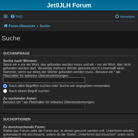
Jet0JLH Forum
FAQ
Anmelden
Foren-Übersicht
Suche
Suche
SUCHANFRAGE
Suche nach Wörtern:
Setze ein
+
vor ein Wort, das gefunden werden muss und ein
-
vor ein Wort, das nicht
gefunden werden darf. Verwende mehrere Wörter getrennt durch
|
innerhalb einer
Klammer, wenn nur eines der Wörter gefunden werden muss. Benutze ein * als
Platzhalter für teilweise Übereinstimmungen.
Nach allen Begriffen suchen oder Suche wie angegeben verwenden
Nach einem Begriff suchen
Zu suchender Autor:
Benutze ein * als Platzhalter für teilweise Übereinstimmungen.
SUCHOPTIONEN
Zu durchsuchende Foren:
Wähle das Forum oder die Foren aus, in denen gesucht werden soll. Unterforen werden
automatisch mit durchsucht, sofern du die Option „Unterforen durchsuchen“ unten nicht
deaktivierst.