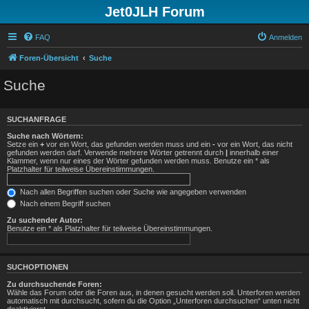
Jet0JLH Forum
FAQ
Anmelden
Foren-Übersicht
Suche
Suche
SUCHANFRAGE
Suche nach Wörtern:
Setze ein
+
vor ein Wort, das gefunden werden muss und ein
-
vor ein Wort, das nicht
gefunden werden darf. Verwende mehrere Wörter getrennt durch
|
innerhalb einer
Klammer, wenn nur eines der Wörter gefunden werden muss. Benutze ein * als
Platzhalter für teilweise Übereinstimmungen.
Nach allen Begriffen suchen oder Suche wie angegeben verwenden
Nach einem Begriff suchen
Zu suchender Autor:
Benutze ein * als Platzhalter für teilweise Übereinstimmungen.
SUCHOPTIONEN
Zu durchsuchende Foren:
Wähle das Forum oder die Foren aus, in denen gesucht werden soll. Unterforen werden
automatisch mit durchsucht, sofern du die Option „Unterforen durchsuchen“ unten nicht
deaktivierst.