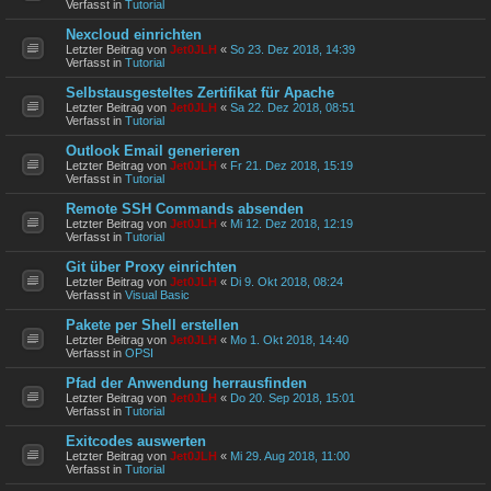
Verfasst in
Tutorial
Nexcloud einrichten
Letzter Beitrag von
Jet0JLH
«
So 23. Dez 2018, 14:39
Verfasst in
Tutorial
Selbstausgesteltes Zertifikat für Apache
Letzter Beitrag von
Jet0JLH
«
Sa 22. Dez 2018, 08:51
Verfasst in
Tutorial
Outlook Email generieren
Letzter Beitrag von
Jet0JLH
«
Fr 21. Dez 2018, 15:19
Verfasst in
Tutorial
Remote SSH Commands absenden
Letzter Beitrag von
Jet0JLH
«
Mi 12. Dez 2018, 12:19
Verfasst in
Tutorial
Git über Proxy einrichten
Letzter Beitrag von
Jet0JLH
«
Di 9. Okt 2018, 08:24
Verfasst in
Visual Basic
Pakete per Shell erstellen
Letzter Beitrag von
Jet0JLH
«
Mo 1. Okt 2018, 14:40
Verfasst in
OPSI
Pfad der Anwendung herrausfinden
Letzter Beitrag von
Jet0JLH
«
Do 20. Sep 2018, 15:01
Verfasst in
Tutorial
Exitcodes auswerten
Letzter Beitrag von
Jet0JLH
«
Mi 29. Aug 2018, 11:00
Verfasst in
Tutorial