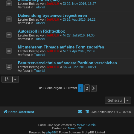
Letzter Beitrag von
Jet0JLH
«
Di 29. Nov 2016, 16:27
Verfasst in
Tutorial
Dateiendung Systemweit regestrieren
Letzter Beitrag von
Jet0JLH
«
Di 16. Aug 2016, 14:22
Verfasst in
Tutorial
Autoscroll in Richtextbox
Letzter Beitrag von
Jet0JLH
«
Mi 27. Jul 2016, 14:35
Verfasst in
Tutorial
Mit mehreren Threads auf eine Form zugreifen
Letzter Beitrag von
Jet0JLH
«
Mi 13. Apr 2016, 22:56
Verfasst in
Tutorial
Benutzerverzeichnis auf andere Partition verschieben
Letzter Beitrag von
Jet0JLH
«
So 24. Jan 2016, 00:21
Verfasst in
Tutorial
1
2
Die Suche ergab 30 Treffer
Nächste
Gehe zu
Foren-Übersicht
Alle Zeiten sind
UTC+02:00
Lucid Lime style created by
Melvin García
Co-Author:
MannixMD
Powered by
phpBB
® Forum Software © phpBB Limited