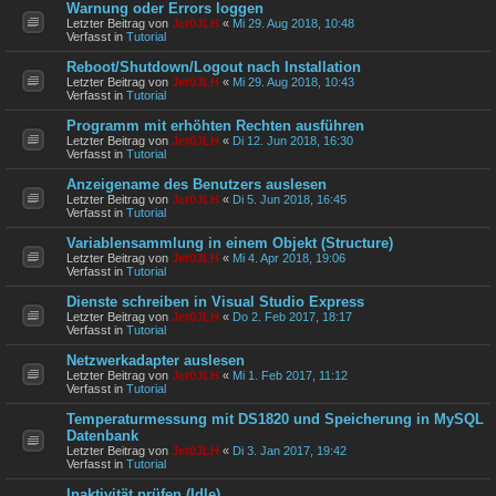
Warnung oder Errors loggen
Letzter Beitrag von
Jet0JLH
«
Mi 29. Aug 2018, 10:48
Verfasst in
Tutorial
Reboot/Shutdown/Logout nach Installation
Letzter Beitrag von
Jet0JLH
«
Mi 29. Aug 2018, 10:43
Verfasst in
Tutorial
Programm mit erhöhten Rechten ausführen
Letzter Beitrag von
Jet0JLH
«
Di 12. Jun 2018, 16:30
Verfasst in
Tutorial
Anzeigename des Benutzers auslesen
Letzter Beitrag von
Jet0JLH
«
Di 5. Jun 2018, 16:45
Verfasst in
Tutorial
Variablensammlung in einem Objekt (Structure)
Letzter Beitrag von
Jet0JLH
«
Mi 4. Apr 2018, 19:06
Verfasst in
Tutorial
Dienste schreiben in Visual Studio Express
Letzter Beitrag von
Jet0JLH
«
Do 2. Feb 2017, 18:17
Verfasst in
Tutorial
Netzwerkadapter auslesen
Letzter Beitrag von
Jet0JLH
«
Mi 1. Feb 2017, 11:12
Verfasst in
Tutorial
Temperaturmessung mit DS1820 und Speicherung in MySQL
Datenbank
Letzter Beitrag von
Jet0JLH
«
Di 3. Jan 2017, 19:42
Verfasst in
Tutorial
Inaktivität prüfen (Idle)