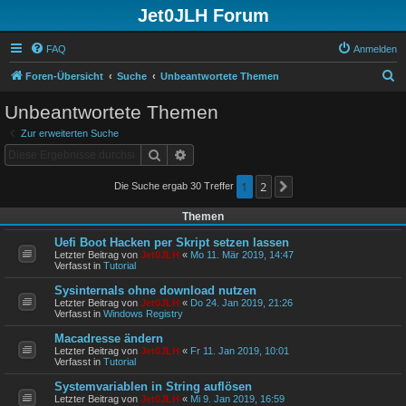
Jet0JLH Forum
FAQ
Anmelden
S
Foren-Übersicht
Suche
Unbeantwortete Themen
u
Unbeantwortete Themen
c
Zur erweiterten Suche
h
Suche
Erweiterte Suche
e
1
2
Die Suche ergab 30 Treffer
Nächste
Themen
Uefi Boot Hacken per Skript setzen lassen
Letzter Beitrag von
Jet0JLH
«
Mo 11. Mär 2019, 14:47
Verfasst in
Tutorial
Sysinternals ohne download nutzen
Letzter Beitrag von
Jet0JLH
«
Do 24. Jan 2019, 21:26
Verfasst in
Windows Registry
Macadresse ändern
Letzter Beitrag von
Jet0JLH
«
Fr 11. Jan 2019, 10:01
Verfasst in
Tutorial
Systemvariablen in String auflösen
Letzter Beitrag von
Jet0JLH
«
Mi 9. Jan 2019, 16:59