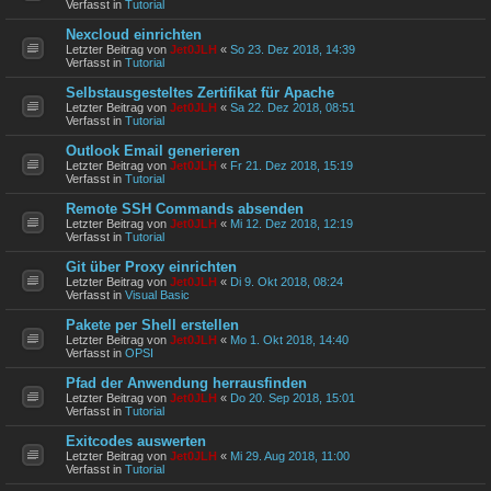
Verfasst in
Tutorial
Nexcloud einrichten
Letzter Beitrag von
Jet0JLH
«
So 23. Dez 2018, 14:39
Verfasst in
Tutorial
Selbstausgesteltes Zertifikat für Apache
Letzter Beitrag von
Jet0JLH
«
Sa 22. Dez 2018, 08:51
Verfasst in
Tutorial
Outlook Email generieren
Letzter Beitrag von
Jet0JLH
«
Fr 21. Dez 2018, 15:19
Verfasst in
Tutorial
Remote SSH Commands absenden
Letzter Beitrag von
Jet0JLH
«
Mi 12. Dez 2018, 12:19
Verfasst in
Tutorial
Git über Proxy einrichten
Letzter Beitrag von
Jet0JLH
«
Di 9. Okt 2018, 08:24
Verfasst in
Visual Basic
Pakete per Shell erstellen
Letzter Beitrag von
Jet0JLH
«
Mo 1. Okt 2018, 14:40
Verfasst in
OPSI
Pfad der Anwendung herrausfinden
Letzter Beitrag von
Jet0JLH
«
Do 20. Sep 2018, 15:01
Verfasst in
Tutorial
Exitcodes auswerten
Letzter Beitrag von
Jet0JLH
«
Mi 29. Aug 2018, 11:00
Verfasst in
Tutorial