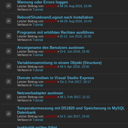
Warnung oder Errors loggen
Letzter Beitrag von
Jet0JLH
«
Mi 29. Aug 2018, 10:48
Verfasst in
Tutorial
Reboot/Shutdown/Logout nach Installation
Letzter Beitrag von
Jet0JLH
«
Mi 29. Aug 2018, 10:43
Verfasst in
Tutorial
Programm mit erhöhten Rechten ausführen
Letzter Beitrag von
Jet0JLH
«
Di 12. Jun 2018, 16:30
Verfasst in
Tutorial
Anzeigename des Benutzers auslesen
Letzter Beitrag von
Jet0JLH
«
Di 5. Jun 2018, 16:45
Verfasst in
Tutorial
Variablensammlung in einem Objekt (Structure)
Letzter Beitrag von
Jet0JLH
«
Mi 4. Apr 2018, 19:06
Verfasst in
Tutorial
Dienste schreiben in Visual Studio Express
Letzter Beitrag von
Jet0JLH
«
Do 2. Feb 2017, 18:17
Verfasst in
Tutorial
Netzwerkadapter auslesen
Letzter Beitrag von
Jet0JLH
«
Mi 1. Feb 2017, 11:12
Verfasst in
Tutorial
Temperaturmessung mit DS1820 und Speicherung in MySQL
Datenbank
Letzter Beitrag von
Jet0JLH
«
Di 3. Jan 2017, 19:42
Verfasst in
Tutorial
Inaktivität prüfen (Idle)