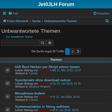
Jet0JLH Forum
FAQ
Anmelden
S
Foren-Übersicht
Suche
Unbeantwortete Themen
u
Unbeantwortete Themen
c
Zur erweiterten Suche
h
Suche
Erweiterte Suche
e
1
2
Die Suche ergab 30 Treffer
Nächste
Themen
Uefi Boot Hacken per Skript setzen lassen
Letzter Beitrag von
Jet0JLH
«
Mo 11. Mär 2019, 14:47
Verfasst in
Tutorial
Sysinternals ohne download nutzen
Letzter Beitrag von
Jet0JLH
«
Do 24. Jan 2019, 21:26
Verfasst in
Windows Registry
Macadresse ändern
Letzter Beitrag von
Jet0JLH
«
Fr 11. Jan 2019, 10:01
Verfasst in
Tutorial
Systemvariablen in String auflösen
Letzter Beitrag von
Jet0JLH
«
Mi 9. Jan 2019, 16:59