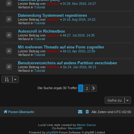
Letzter Beitrag von
Jet0JLH
«
Di 29. Nov 2016, 16:27
Verfasst in
Tutorial
Dateiendung Systemweit regestrieren
Letzter Beitrag von
Jet0JLH
«
Di 16. Aug 2016, 14:22
Verfasst in
Tutorial
Autoscroll in Richtextbox
Letzter Beitrag von
Jet0JLH
«
Mi 27. Jul 2016, 14:35
Verfasst in
Tutorial
Mit mehreren Threads auf eine Form zugreifen
Letzter Beitrag von
Jet0JLH
«
Mi 13. Apr 2016, 22:56
Verfasst in
Tutorial
Benutzerverzeichnis auf andere Partition verschieben
Letzter Beitrag von
Jet0JLH
«
So 24. Jan 2016, 00:21
Verfasst in
Tutorial
1
2
Die Suche ergab 30 Treffer
Nächste
Gehe zu
Foren-Übersicht
Alle Zeiten sind
UTC+02:00
Lucid Lime style created by
Melvin García
Co-Author:
MannixMD
Powered by
phpBB
® Forum Software © phpBB Limited