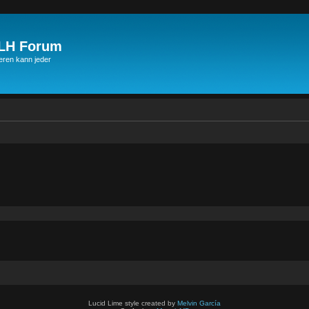
JLH Forum
ren kann jeder
Lucid Lime style created by
Melvin García