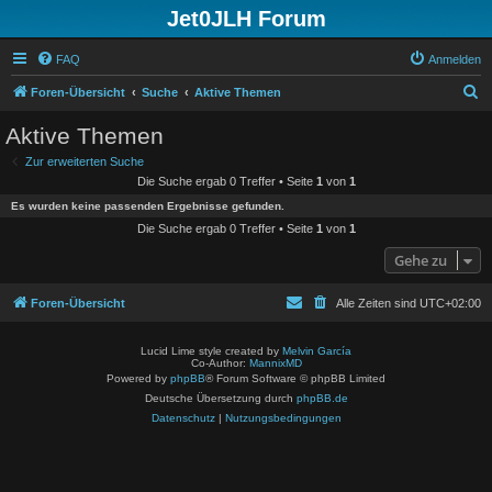
Jet0JLH Forum
FAQ
Anmelden
S
Foren-Übersicht
Suche
Aktive Themen
u
Aktive Themen
c
Zur erweiterten Suche
h
Die Suche ergab 0 Treffer • Seite
1
von
1
e
Es wurden keine passenden Ergebnisse gefunden.
Die Suche ergab 0 Treffer • Seite
1
von
1
Gehe zu
Foren-Übersicht
Alle Zeiten sind
UTC+02:00
Lucid Lime style created by
Melvin García
Co-Author:
MannixMD
Powered by
phpBB
® Forum Software © phpBB Limited
Deutsche Übersetzung durch
phpBB.de
Datenschutz
|
Nutzungsbedingungen