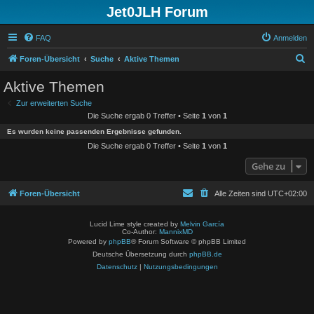
Jet0JLH Forum
FAQ
Anmelden
S
Foren-Übersicht
Suche
Aktive Themen
u
Aktive Themen
c
Zur erweiterten Suche
h
Die Suche ergab 0 Treffer • Seite
1
von
1
e
Es wurden keine passenden Ergebnisse gefunden.
Die Suche ergab 0 Treffer • Seite
1
von
1
Gehe zu
Foren-Übersicht
Alle Zeiten sind
UTC+02:00
Lucid Lime style created by
Melvin García
Co-Author:
MannixMD
Powered by
phpBB
® Forum Software © phpBB Limited
Deutsche Übersetzung durch
phpBB.de
Datenschutz
|
Nutzungsbedingungen