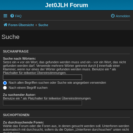
Jet0JLH Forum
FAQ
Anmelden
Foren-Übersicht
Suche
Suche
SUCHANFRAGE
Suche nach Wörtern:
Setze ein
+
vor ein Wort, das gefunden werden muss und ein
-
vor ein Wort, das nicht
gefunden werden darf. Verwende mehrere Wörter getrennt durch
|
innerhalb einer
Klammer, wenn nur eines der Wörter gefunden werden muss. Benutze ein * als
Platzhalter für teilweise Übereinstimmungen.
Nach allen Begriffen suchen oder Suche wie angegeben verwenden
Nach einem Begriff suchen
Zu suchender Autor:
Benutze ein * als Platzhalter für teilweise Übereinstimmungen.
SUCHOPTIONEN
Zu durchsuchende Foren:
Wähle das Forum oder die Foren aus, in denen gesucht werden soll. Unterforen werden
automatisch mit durchsucht, sofern du die Option „Unterforen durchsuchen“ unten nicht
deaktivierst.