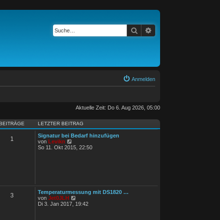
Suche
Erweiterte Suche
Anmelden
Aktuelle Zeit: Do 6. Aug 2026, 05:00
BEITRÄGE
LETZTER BEITRAG
Signatur bei Bedarf hinzufügen
1
N
von
Levikn
e
So 11. Okt 2015, 22:50
u
e
s
t
e
r
B
Temperaturmessung mit DS1820 …
e
3
N
von
Jet0JLH
i
e
Di 3. Jan 2017, 19:42
t
u
r
e
a