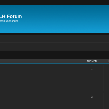
JLH Forum
ren kann jeder
THEMEN
1
3