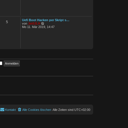
e
a
s
g
t
e
r
B
Uefi Boot Hacken per Skript s…
e
5
N
von
Jet0JLH
i
e
Mo 11. Mär 2019, 14:47
t
u
r
e
a
s
g
t
e
r
B
e
i
t
r
a
g
Kontakt
Alle Cookies löschen
Alle Zeiten sind
UTC+02:00