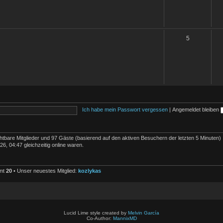
5
Ich habe mein Passwort vergessen
|
Angemeldet bleiben
ichtbare Mitglieder und 97 Gäste (basierend auf den aktiven Besuchern der letzten 5 Minuten)
6, 04:47 gleichzeitig online waren.
amt
20
• Unser neuestes Mitglied:
kozlykas
Lucid Lime style created by
Melvin García
Co-Author:
MannixMD