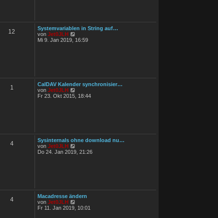
s
g
t
e
r
B
Systemvariablen in String auf…
e
12
N
von
Jet0JLH
i
e
Mi 9. Jan 2019, 16:59
t
u
r
e
a
s
g
t
e
r
B
CalDAV Kalender synchronisier…
e
1
N
von
Jet0JLH
i
e
Fr 23. Okt 2015, 18:44
t
u
r
e
a
s
g
t
e
r
B
Sysinternals ohne download nu…
e
4
N
von
Jet0JLH
i
e
Do 24. Jan 2019, 21:26
t
u
r
e
a
s
g
t
e
r
B
Macadresse ändern
e
4
N
von
Jet0JLH
i
e
Fr 11. Jan 2019, 10:01
t
u
r