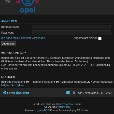
ANMELDEN
Benutzername:
Passwort:
Ich habe mein Passwort vergessen
Angemeldet bleiben
WER IST ONLINE?
Insgesamt sind
69
Besucher online :: 0 sichtbare Mitglieder, 0 unsichtbare Mitglieder und
69 Gäste (basierend auf den aktiven Besuchern der letzten 5 Minuten)
Der Besucherrekord liegt bei
2078
Besuchern, die am Mi 29. Apr 2026, 04:47 gleichzeitig
online waren.
STATISTIK
Beiträge insgesamt
30
• Themen insgesamt
30
• Mitglieder insgesamt
20
• Unser neuestes
Mitglied:
kozlykas
Foren-Übersicht
Alle Zeiten sind
UTC+02:00
Lucid Lime style created by
Melvin García
Co-Author:
MannixMD
Powered by
phpBB
® Forum Software © phpBB Limited