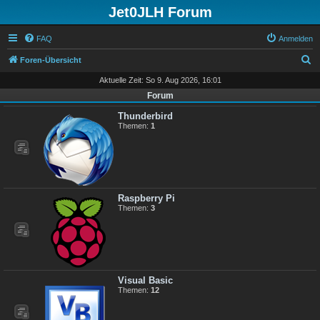
Jet0JLH Forum
FAQ
Anmelden
S
Foren-Übersicht
u
Aktuelle Zeit: So 9. Aug 2026, 16:01
c
Forum
h
Thunderbird
Themen:
1
e
Raspberry Pi
Themen:
3
Visual Basic
Themen:
12