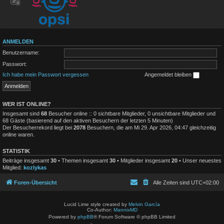
ANMELDEN
Benutzername:
Passwort:
Ich habe mein Passwort vergessen
Angemeldet bleiben
WER IST ONLINE?
Insgesamt sind
68
Besucher online :: 0 sichtbare Mitglieder, 0 unsichtbare Mitglieder und
68 Gäste (basierend auf den aktiven Besuchern der letzten 5 Minuten)
Der Besucherrekord liegt bei
2078
Besuchern, die am Mi 29. Apr 2026, 04:47 gleichzeitig
online waren.
STATISTIK
Beiträge insgesamt
30
• Themen insgesamt
30
• Mitglieder insgesamt
20
• Unser neuestes
Mitglied:
kozlykas
Foren-Übersicht
Alle Zeiten sind
UTC+02:00
Lucid Lime style created by
Melvin García
Co-Author:
MannixMD
Powered by
phpBB
® Forum Software © phpBB Limited