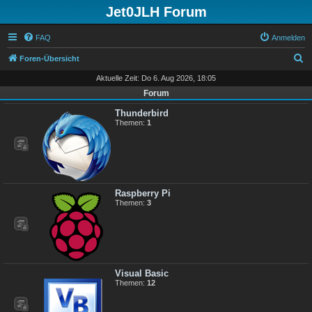
Jet0JLH Forum
FAQ
Anmelden
S
Foren-Übersicht
u
Aktuelle Zeit: Do 6. Aug 2026, 18:05
c
Forum
h
Thunderbird
Themen:
1
e
Raspberry Pi
Themen:
3
Visual Basic
Themen:
12