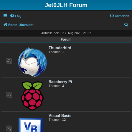
Jet0JLH Forum
FAQ
Anmelden
S
Foren-Übersicht
u
Aktuelle Zeit: Fr 7. Aug 2026, 21:32
c
Forum
h
Thunderbird
Themen:
1
e
Raspberry Pi
Themen:
3
Visual Basic
Themen:
12