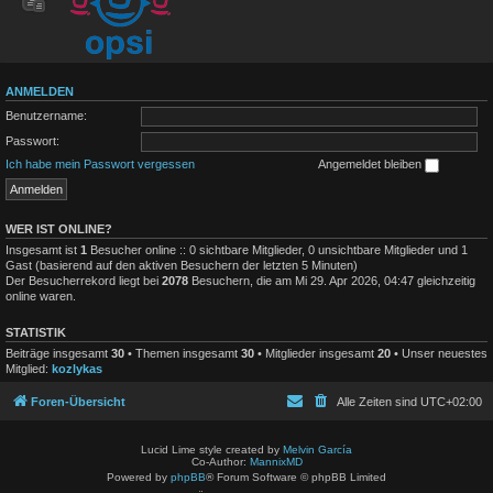
ANMELDEN
Benutzername:
Passwort:
Ich habe mein Passwort vergessen
Angemeldet bleiben
WER IST ONLINE?
Insgesamt ist
1
Besucher online :: 0 sichtbare Mitglieder, 0 unsichtbare Mitglieder und 1
Gast (basierend auf den aktiven Besuchern der letzten 5 Minuten)
Der Besucherrekord liegt bei
2078
Besuchern, die am Mi 29. Apr 2026, 04:47 gleichzeitig
online waren.
STATISTIK
Beiträge insgesamt
30
• Themen insgesamt
30
• Mitglieder insgesamt
20
• Unser neuestes
Mitglied:
kozlykas
Foren-Übersicht
Alle Zeiten sind
UTC+02:00
Lucid Lime style created by
Melvin García
Co-Author:
MannixMD
Powered by
phpBB
® Forum Software © phpBB Limited