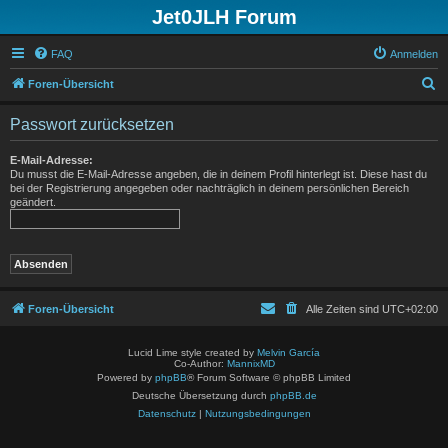
Jet0JLH Forum
FAQ
Anmelden
S
Foren-Übersicht
u
Passwort zurücksetzen
c
h
E-Mail-Adresse:
Du musst die E-Mail-Adresse angeben, die in deinem Profil hinterlegt ist. Diese hast du
e
bei der Registrierung angegeben oder nachträglich in deinem persönlichen Bereich
geändert.
Foren-Übersicht
Alle Zeiten sind
UTC+02:00
Lucid Lime style created by
Melvin García
Co-Author:
MannixMD
Powered by
phpBB
® Forum Software © phpBB Limited
Deutsche Übersetzung durch
phpBB.de
Datenschutz
|
Nutzungsbedingungen