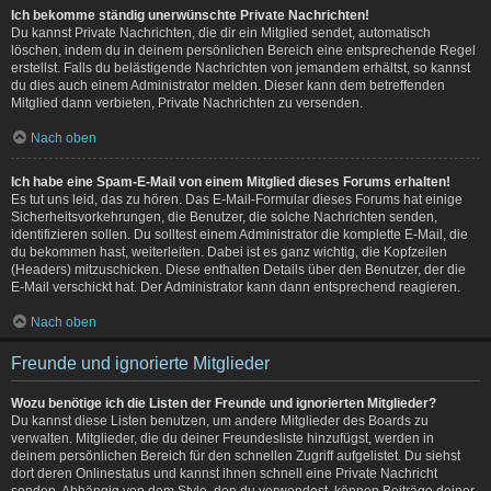
Ich bekomme ständig unerwünschte Private Nachrichten!
Du kannst Private Nachrichten, die dir ein Mitglied sendet, automatisch
löschen, indem du in deinem persönlichen Bereich eine entsprechende Regel
erstellst. Falls du belästigende Nachrichten von jemandem erhältst, so kannst
du dies auch einem Administrator melden. Dieser kann dem betreffenden
Mitglied dann verbieten, Private Nachrichten zu versenden.
Nach oben
Ich habe eine Spam-E-Mail von einem Mitglied dieses Forums erhalten!
Es tut uns leid, das zu hören. Das E-Mail-Formular dieses Forums hat einige
Sicherheitsvorkehrungen, die Benutzer, die solche Nachrichten senden,
identifizieren sollen. Du solltest einem Administrator die komplette E-Mail, die
du bekommen hast, weiterleiten. Dabei ist es ganz wichtig, die Kopfzeilen
(Headers) mitzuschicken. Diese enthalten Details über den Benutzer, der die
E-Mail verschickt hat. Der Administrator kann dann entsprechend reagieren.
Nach oben
Freunde und ignorierte Mitglieder
Wozu benötige ich die Listen der Freunde und ignorierten Mitglieder?
Du kannst diese Listen benutzen, um andere Mitglieder des Boards zu
verwalten. Mitglieder, die du deiner Freundesliste hinzufügst, werden in
deinem persönlichen Bereich für den schnellen Zugriff aufgelistet. Du siehst
dort deren Onlinestatus und kannst ihnen schnell eine Private Nachricht
senden. Abhängig von dem Style, den du verwendest, können Beiträge deiner