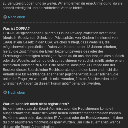
zu Benutzergruppen und so weiter. Wir empfehlen dir eine Anmeldung, da sie
schnell erledigt ist und dir zahlreiche Vorteile bietet.
Nach oben
Was ist COPPA?
COPPA, ausgeschrieben Children’s Online Privacy Protection Act of 1998
(deutsch: Gesetz zum Schutz der Privatsphäre von Kindern im Internet von
1998) ist ein Gesetz in den USA, welches festlegt, dass Websites, die
möglicherweise persönliche Daten von Kindern unter 13 Jahren erheben,
hierzu die Zustimmung der Eltern beziehungsweise des oder der
Erziehungsberechtigten benötigen. Wenn du dir unsicher bist, ob dies auf dich
oder die Website, auf der du dich zu registrieren versuchst, zutrifft, ziehe einen
rechtlichen Beistand zu Rate. Bitte beachte, dass phpBB Limited und der
Besitzer dieses Boards keine Rechtsberatung anbieten kann und nicht die
Anlaufstelle für Rechtsangelegenheiten jeglicher Art ist; außer solchen, die
unter der Frage „An wen soll ich mich wenden, falls es Beschwerden oder
juristische Anfragen zu diesem Forum gibt?“ behandelt werden.
Nach oben
Warum kann ich mich nicht registrieren?
Es kann sein, dass die Board-Administration die Registrierung komplett
ausgeschaltet hat, damit sich keine neuen Benutzer mehr anmelden können.
Es könnte auch sein, dass deine IP-Adresse oder der Benutzername, mit dem
du dich registrieren möchtest, gesperrt wurden. Um Hilfe zu erhalten, wende
dich an die Board-Administration.