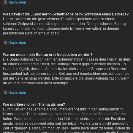
Nach oben
Was bewirkt die „Speichern“-Schaltfläche beim Schreiben eines Beitrags?
Hiermit kannst du die geschriebene Entwürfe speichern und zu einem
späteren Zeitpunkt vervollständigen und absenden. Den gesicherten Beitrag
kannst du mit der Funktion „Gespeicherte Entwürfe verwalten“ in deinem
persönlichen Bereich erneut laden.
Nach oben
Warum muss mein Beitrag erst freigegeben werden?
Die Board-Administration kann entschieden haben, dass in dem Forum, in dem
du einen Beitrag erstellt hast, die Beiträge zuerst geprüft werden müssen. Es
ist auch möglich, dass die Administration dich zu einer Gruppe von Benutzern
hinzugefügt hat, bei denen sie die Beiträge erst begutachten möchte, bevor sie
auf der Seite sichtbar werden. Bitte kontaktiere die Board-Administration, wenn
du weitere Informationen dazu benötigst.
Nach oben
Wie markiere ich ein Thema als neu?
Durch Klicken des „Thema als neu markieren“-Links in der Beitragsansicht
kannst du das Thema wieder ganz nach oben auf die erste Seite des Forums
holen. Wenn du den entsprechenden Link nicht siehst, dann ist die Funktion
möglicherweise deaktiviert oder seit der letzten Markierung ist nicht genügend
Zeit vergangen. Es ist auch möglich, das Thema nach oben zu holen, indem du
einfach eine Antwort darauf schreibst. Stelle jedoch sicher, dass du die Regeln