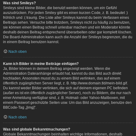
Was sind Smileys?
Smileys sind kleine Bilder, die benutzt werden können, um ein Gefühl
auszudrücken. Für jeden Smiley gibt es einen kurzen Code, z. B. bedeutet :)
fröhlich und :( traurig. Die Liste aller Smileys kannst du beim Verfassen eines
Beitrags sehen. Versuche bitte trotzdem, Smileys nicht zu häufig zu benutzen,
sie können einen Beitrag schnell unlesbar machen und ein Moderator könnte
deshalb deinen Beitrag entsprechend überarbeiten oder gar komplett löschen.
Die Board-Administration kann auch die Anzahl der Smileys begrenzen, die du
in einem Beitrag benutzen kannst.
Nach oben
Kann ich Bilder in meine Beiträge einfügen?
Ja, Bilder können in deinem Beitrag angezeigt werden. Wenn die
Administration Dateianhänge erlaubt hat, kannst du das Bild auch direkt
hochladen. Ansonsten musst du zu einem Bild verlinken, das auf einem
öffentlich zugänglichen Server liegt, z. B. http://www.domain.tld/mein-bild.gif.
Du kannst weder Bilder verlinken, die sich auf deinem eigenen PC befinden
(außer es ist ein öffentlich zugänglicher Server), noch zu Bildern, die nur nach
einer Anmeldung verfügbar sind, z. B. Hotmail- oder Yahoo-Mailboxen, mit
einem Passwort geschützte Seiten usw. Um das Bild anzuzeigen, benutze den
BBCode-Tag „[img]“.
Nach oben
Was sind globale Bekanntmachungen?
Globale Bekanntmachungen beinhalten wichtige Informationen, deshalb