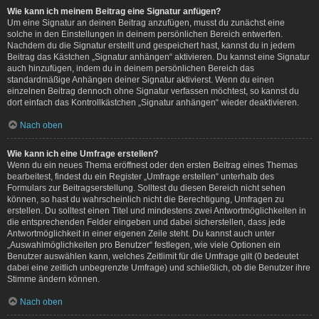
Wie kann ich meinem Beitrag eine Signatur anfügen?
Um eine Signatur an deinen Beitrag anzufügen, musst du zunächst eine
solche in den Einstellungen in deinem persönlichen Bereich entwerfen.
Nachdem du die Signatur erstellt und gespeichert hast, kannst du in jedem
Beitrag das Kästchen „Signatur anhängen“ aktivieren. Du kannst eine Signatur
auch hinzufügen, indem du in deinem persönlichen Bereich das
standardmäßige Anhängen deiner Signatur aktivierst. Wenn du einen
einzelnen Beitrag dennoch ohne Signatur verfassen möchtest, so kannst du
dort einfach das Kontrollkästchen „Signatur anhängen“ wieder deaktivieren.
Nach oben
Wie kann ich eine Umfrage erstellen?
Wenn du ein neues Thema eröffnest oder den ersten Beitrag eines Themas
bearbeitest, findest du ein Register „Umfrage erstellen“ unterhalb des
Formulars zur Beitragserstellung. Solltest du diesen Bereich nicht sehen
können, so hast du wahrscheinlich nicht die Berechtigung, Umfragen zu
erstellen. Du solltest einen Titel und mindestens zwei Antwortmöglichkeiten in
die entsprechenden Felder eingeben und dabei sicherstellen, dass jede
Antwortmöglichkeit in einer eigenen Zeile steht. Du kannst auch unter
„Auswahlmöglichkeiten pro Benutzer“ festlegen, wie viele Optionen ein
Benutzer auswählen kann, welches Zeitlimit für die Umfrage gilt (0 bedeutet
dabei eine zeitlich unbegrenzte Umfrage) und schließlich, ob die Benutzer ihre
Stimme ändern können.
Nach oben