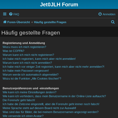
Jet0JLH Forum
FAQ
Anmelden
S
Foren-Übersicht
Häufig gestellte Fragen
u
Häufig gestellte Fragen
c
h
Registrierung und Anmeldung
Wozu muss ich mich registrieren?
e
Was ist COPPA?
Warum kann ich mich nicht registrieren?
Ich habe mich registriert, kann mich aber nicht anmelden!
Warum kann ich mich nicht anmelden?
Ich habe mich vor einiger Zeit registriert, kann mich aber nicht mehr anmelden?!
Ich habe mein Passwort vergessen!
Warum werde ich automatisch abgemeldet?
Wozu ist die Funktion „Alle Cookies löschen“?
Benutzerpräferenzen und -einstellungen
Wie kann ich meine Einstellungen ändern?
Wie kann ich verhindern, dass mein Benutzername in der Online-Liste auftaucht?
Die Forenuhr geht falsch!
Ich habe die Zeitzone eingestellt, aber die Forenuhr geht immer noch falsch!
Meine Sprache steht auf diesem Board nicht zur Auswahl!
Was sind das für Bilder, die bei meinem Benutzernamen angezeigt werden?
Wie verwende ich einen Avatar?