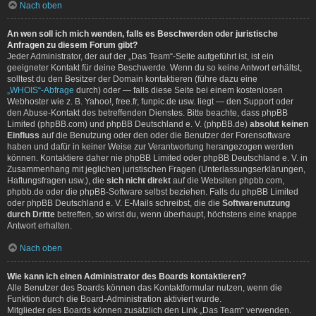
Nach oben
An wen soll ich mich wenden, falls es Beschwerden oder juristische
Anfragen zu diesem Forum gibt?
Jeder Administrator, der auf der „Das Team“-Seite aufgeführt ist, ist ein
geeigneter Kontakt für deine Beschwerde. Wenn du so keine Antwort erhältst,
solltest du den Besitzer der Domain kontaktieren (führe dazu eine
„WHOIS“-Abfrage
durch) oder — falls diese Seite bei einem kostenlosen
Webhoster wie z. B. Yahoo!, free.fr, funpic.de usw. liegt — den Support oder
den Abuse-Kontakt des betreffenden Dienstes. Bitte beachte, dass phpBB
Limited (phpBB.com) und phpBB Deutschland e. V. (phpBB.de)
absolut keinen
Einfluss
auf die Benutzung oder den oder die Benutzer der Forensoftware
haben und dafür in keiner Weise zur Verantwortung herangezogen werden
können. Kontaktiere daher nie phpBB Limited oder phpBB Deutschland e. V. in
Zusammenhang mit jeglichen juristischen Fragen (Unterlassungserklärungen,
Haftungsfragen usw.), die
sich nicht direkt
auf die Websiten phpbb.com,
phpbb.de oder die phpBB-Software selbst beziehen. Falls du phpBB Limited
oder phpBB Deutschland e. V. E-Mails schreibst, die die
Softwarenutzung
durch Dritte
betreffen, so wirst du, wenn überhaupt, höchstens eine knappe
Antwort erhalten.
Nach oben
Wie kann ich einen Administrator des Boards kontaktieren?
Alle Benutzer des Boards können das Kontaktformular nutzen, wenn die
Funktion durch die Board-Administration aktiviert wurde.
Mitglieder des Boards können zusätzlich den Link „Das Team“ verwenden.