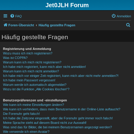
Jet0JLH Forum
FAQ
Anmelden
S
Foren-Übersicht
Häufig gestellte Fragen
u
Häufig gestellte Fragen
c
h
Registrierung und Anmeldung
Wozu muss ich mich registrieren?
e
Was ist COPPA?
Warum kann ich mich nicht registrieren?
Ich habe mich registriert, kann mich aber nicht anmelden!
Warum kann ich mich nicht anmelden?
Ich habe mich vor einiger Zeit registriert, kann mich aber nicht mehr anmelden?!
Ich habe mein Passwort vergessen!
Warum werde ich automatisch abgemeldet?
Wozu ist die Funktion „Alle Cookies löschen“?
Benutzerpräferenzen und -einstellungen
Wie kann ich meine Einstellungen ändern?
Wie kann ich verhindern, dass mein Benutzername in der Online-Liste auftaucht?
Die Forenuhr geht falsch!
Ich habe die Zeitzone eingestellt, aber die Forenuhr geht immer noch falsch!
Meine Sprache steht auf diesem Board nicht zur Auswahl!
Was sind das für Bilder, die bei meinem Benutzernamen angezeigt werden?
Wie verwende ich einen Avatar?