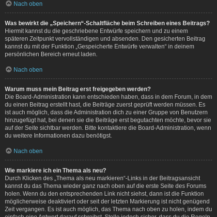
Nach oben
Was bewirkt die „Speichern“-Schaltfläche beim Schreiben eines Beitrags?
Hiermit kannst du die geschriebene Entwürfe speichern und zu einem
späteren Zeitpunkt vervollständigen und absenden. Den gesicherten Beitrag
kannst du mit der Funktion „Gespeicherte Entwürfe verwalten“ in deinem
persönlichen Bereich erneut laden.
Nach oben
Warum muss mein Beitrag erst freigegeben werden?
Die Board-Administration kann entschieden haben, dass in dem Forum, in dem
du einen Beitrag erstellt hast, die Beiträge zuerst geprüft werden müssen. Es
ist auch möglich, dass die Administration dich zu einer Gruppe von Benutzern
hinzugefügt hat, bei denen sie die Beiträge erst begutachten möchte, bevor sie
auf der Seite sichtbar werden. Bitte kontaktiere die Board-Administration, wenn
du weitere Informationen dazu benötigst.
Nach oben
Wie markiere ich ein Thema als neu?
Durch Klicken des „Thema als neu markieren“-Links in der Beitragsansicht
kannst du das Thema wieder ganz nach oben auf die erste Seite des Forums
holen. Wenn du den entsprechenden Link nicht siehst, dann ist die Funktion
möglicherweise deaktiviert oder seit der letzten Markierung ist nicht genügend
Zeit vergangen. Es ist auch möglich, das Thema nach oben zu holen, indem du
einfach eine Antwort darauf schreibst. Stelle jedoch sicher, dass du die Regeln