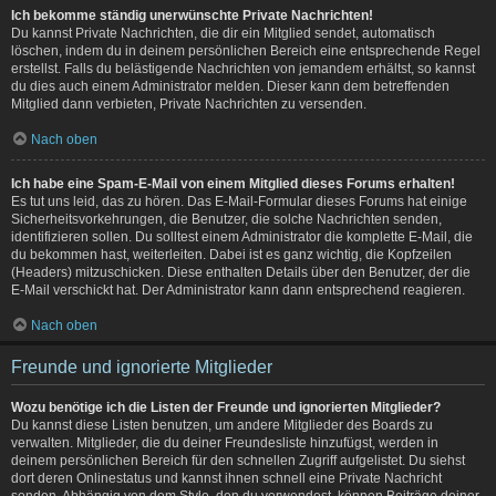
Ich bekomme ständig unerwünschte Private Nachrichten!
Du kannst Private Nachrichten, die dir ein Mitglied sendet, automatisch
löschen, indem du in deinem persönlichen Bereich eine entsprechende Regel
erstellst. Falls du belästigende Nachrichten von jemandem erhältst, so kannst
du dies auch einem Administrator melden. Dieser kann dem betreffenden
Mitglied dann verbieten, Private Nachrichten zu versenden.
Nach oben
Ich habe eine Spam-E-Mail von einem Mitglied dieses Forums erhalten!
Es tut uns leid, das zu hören. Das E-Mail-Formular dieses Forums hat einige
Sicherheitsvorkehrungen, die Benutzer, die solche Nachrichten senden,
identifizieren sollen. Du solltest einem Administrator die komplette E-Mail, die
du bekommen hast, weiterleiten. Dabei ist es ganz wichtig, die Kopfzeilen
(Headers) mitzuschicken. Diese enthalten Details über den Benutzer, der die
E-Mail verschickt hat. Der Administrator kann dann entsprechend reagieren.
Nach oben
Freunde und ignorierte Mitglieder
Wozu benötige ich die Listen der Freunde und ignorierten Mitglieder?
Du kannst diese Listen benutzen, um andere Mitglieder des Boards zu
verwalten. Mitglieder, die du deiner Freundesliste hinzufügst, werden in
deinem persönlichen Bereich für den schnellen Zugriff aufgelistet. Du siehst
dort deren Onlinestatus und kannst ihnen schnell eine Private Nachricht
senden. Abhängig von dem Style, den du verwendest, können Beiträge deiner