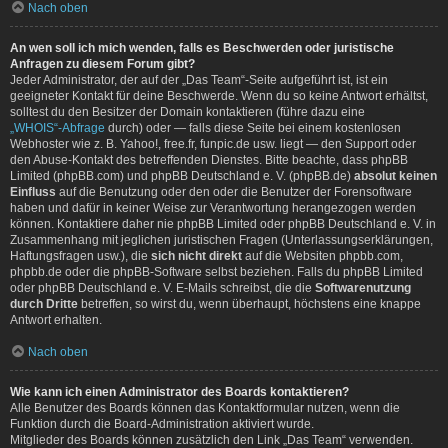
Nach oben
An wen soll ich mich wenden, falls es Beschwerden oder juristische
Anfragen zu diesem Forum gibt?
Jeder Administrator, der auf der „Das Team“-Seite aufgeführt ist, ist ein
geeigneter Kontakt für deine Beschwerde. Wenn du so keine Antwort erhältst,
solltest du den Besitzer der Domain kontaktieren (führe dazu eine
„WHOIS“-Abfrage
durch) oder — falls diese Seite bei einem kostenlosen
Webhoster wie z. B. Yahoo!, free.fr, funpic.de usw. liegt — den Support oder
den Abuse-Kontakt des betreffenden Dienstes. Bitte beachte, dass phpBB
Limited (phpBB.com) und phpBB Deutschland e. V. (phpBB.de)
absolut keinen
Einfluss
auf die Benutzung oder den oder die Benutzer der Forensoftware
haben und dafür in keiner Weise zur Verantwortung herangezogen werden
können. Kontaktiere daher nie phpBB Limited oder phpBB Deutschland e. V. in
Zusammenhang mit jeglichen juristischen Fragen (Unterlassungserklärungen,
Haftungsfragen usw.), die
sich nicht direkt
auf die Websiten phpbb.com,
phpbb.de oder die phpBB-Software selbst beziehen. Falls du phpBB Limited
oder phpBB Deutschland e. V. E-Mails schreibst, die die
Softwarenutzung
durch Dritte
betreffen, so wirst du, wenn überhaupt, höchstens eine knappe
Antwort erhalten.
Nach oben
Wie kann ich einen Administrator des Boards kontaktieren?
Alle Benutzer des Boards können das Kontaktformular nutzen, wenn die
Funktion durch die Board-Administration aktiviert wurde.
Mitglieder des Boards können zusätzlich den Link „Das Team“ verwenden.