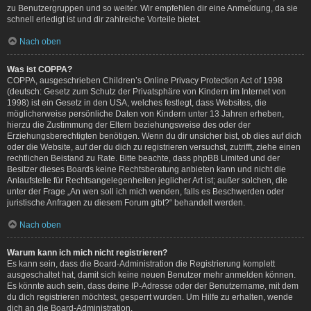
zu Benutzergruppen und so weiter. Wir empfehlen dir eine Anmeldung, da sie
schnell erledigt ist und dir zahlreiche Vorteile bietet.
Nach oben
Was ist COPPA?
COPPA, ausgeschrieben Children’s Online Privacy Protection Act of 1998
(deutsch: Gesetz zum Schutz der Privatsphäre von Kindern im Internet von
1998) ist ein Gesetz in den USA, welches festlegt, dass Websites, die
möglicherweise persönliche Daten von Kindern unter 13 Jahren erheben,
hierzu die Zustimmung der Eltern beziehungsweise des oder der
Erziehungsberechtigten benötigen. Wenn du dir unsicher bist, ob dies auf dich
oder die Website, auf der du dich zu registrieren versuchst, zutrifft, ziehe einen
rechtlichen Beistand zu Rate. Bitte beachte, dass phpBB Limited und der
Besitzer dieses Boards keine Rechtsberatung anbieten kann und nicht die
Anlaufstelle für Rechtsangelegenheiten jeglicher Art ist; außer solchen, die
unter der Frage „An wen soll ich mich wenden, falls es Beschwerden oder
juristische Anfragen zu diesem Forum gibt?“ behandelt werden.
Nach oben
Warum kann ich mich nicht registrieren?
Es kann sein, dass die Board-Administration die Registrierung komplett
ausgeschaltet hat, damit sich keine neuen Benutzer mehr anmelden können.
Es könnte auch sein, dass deine IP-Adresse oder der Benutzername, mit dem
du dich registrieren möchtest, gesperrt wurden. Um Hilfe zu erhalten, wende
dich an die Board-Administration.