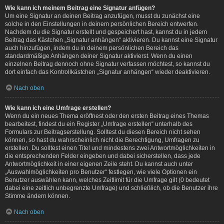
Wie kann ich meinem Beitrag eine Signatur anfügen?
Um eine Signatur an deinen Beitrag anzufügen, musst du zunächst eine
solche in den Einstellungen in deinem persönlichen Bereich entwerfen.
Nachdem du die Signatur erstellt und gespeichert hast, kannst du in jedem
Beitrag das Kästchen „Signatur anhängen“ aktivieren. Du kannst eine Signatur
auch hinzufügen, indem du in deinem persönlichen Bereich das
standardmäßige Anhängen deiner Signatur aktivierst. Wenn du einen
einzelnen Beitrag dennoch ohne Signatur verfassen möchtest, so kannst du
dort einfach das Kontrollkästchen „Signatur anhängen“ wieder deaktivieren.
Nach oben
Wie kann ich eine Umfrage erstellen?
Wenn du ein neues Thema eröffnest oder den ersten Beitrag eines Themas
bearbeitest, findest du ein Register „Umfrage erstellen“ unterhalb des
Formulars zur Beitragserstellung. Solltest du diesen Bereich nicht sehen
können, so hast du wahrscheinlich nicht die Berechtigung, Umfragen zu
erstellen. Du solltest einen Titel und mindestens zwei Antwortmöglichkeiten in
die entsprechenden Felder eingeben und dabei sicherstellen, dass jede
Antwortmöglichkeit in einer eigenen Zeile steht. Du kannst auch unter
„Auswahlmöglichkeiten pro Benutzer“ festlegen, wie viele Optionen ein
Benutzer auswählen kann, welches Zeitlimit für die Umfrage gilt (0 bedeutet
dabei eine zeitlich unbegrenzte Umfrage) und schließlich, ob die Benutzer ihre
Stimme ändern können.
Nach oben