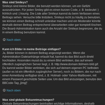
Was sind Smileys?
Smileys sind kleine Bilder, die benutzt werden können, um ein Gefühl
auszudrücken. Für jeden Smiley gibt es einen kurzen Code, z. B. bedeutet :)
fröhlich und :( traurig. Die Liste aller Smileys kannst du beim Verfassen eines
Beitrags sehen. Versuche bitte trotzdem, Smileys nicht zu häufig zu benutzen,
sie können einen Beitrag schnell unlesbar machen und ein Moderator könnte
deshalb deinen Beitrag entsprechend überarbeiten oder gar komplett löschen.
Die Board-Administration kann auch die Anzahl der Smileys begrenzen, die du
in einem Beitrag benutzen kannst.
Nach oben
Kann ich Bilder in meine Beiträge einfügen?
Ja, Bilder können in deinem Beitrag angezeigt werden. Wenn die
Administration Dateianhänge erlaubt hat, kannst du das Bild auch direkt
hochladen. Ansonsten musst du zu einem Bild verlinken, das auf einem
öffentlich zugänglichen Server liegt, z. B. http://www.domain.tld/mein-bild.gif.
Du kannst weder Bilder verlinken, die sich auf deinem eigenen PC befinden
(außer es ist ein öffentlich zugänglicher Server), noch zu Bildern, die nur nach
einer Anmeldung verfügbar sind, z. B. Hotmail- oder Yahoo-Mailboxen, mit
einem Passwort geschützte Seiten usw. Um das Bild anzuzeigen, benutze den
BBCode-Tag „[img]“.
Nach oben
Was sind globale Bekanntmachungen?
Globale Bekanntmachungen beinhalten wichtige Informationen, deshalb