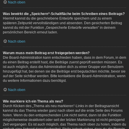
Nach oben
Was bewirkt die „Speichern“-Schaltfläche beim Schreiben eines Beitrags?
Hiermit kannst du die geschriebene Entwürfe speichern und zu einem
späteren Zeitpunkt vervollständigen und absenden. Den gesicherten Beitrag
kannst du mit der Funktion „Gespeicherte Entwürfe verwalten“ in deinem
persönlichen Bereich erneut laden.
Nach oben
Warum muss mein Beitrag erst freigegeben werden?
Die Board-Administration kann entschieden haben, dass in dem Forum, in dem
du einen Beitrag erstellt hast, die Beiträge zuerst geprüft werden müssen. Es
ist auch möglich, dass die Administration dich zu einer Gruppe von Benutzern
hinzugefügt hat, bei denen sie die Beiträge erst begutachten möchte, bevor sie
auf der Seite sichtbar werden. Bitte kontaktiere die Board-Administration, wenn
du weitere Informationen dazu benötigst.
Nach oben
Wie markiere ich ein Thema als neu?
Durch Klicken des „Thema als neu markieren“-Links in der Beitragsansicht
kannst du das Thema wieder ganz nach oben auf die erste Seite des Forums
holen. Wenn du den entsprechenden Link nicht siehst, dann ist die Funktion
möglicherweise deaktiviert oder seit der letzten Markierung ist nicht genügend
Zeit vergangen. Es ist auch möglich, das Thema nach oben zu holen, indem du
einfach eine Antwort darauf schreibst. Stelle jedoch sicher, dass du die Regeln