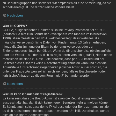
zu Benutzergruppen und so weiter. Wir empfehlen dir eine Anmeldung, da sie
schnell erledigt ist und dir zahlreiche Vorteile bietet.
Nach oben
Was ist COPPA?
COPPA, ausgeschrieben Children’s Online Privacy Protection Act of 1998
(deutsch: Gesetz zum Schutz der Privatsphäre von Kindern im Internet von
1998) ist ein Gesetz in den USA, welches festlegt, dass Websites, die
möglicherweise persönliche Daten von Kindern unter 13 Jahren erheben,
hierzu die Zustimmung der Eltern beziehungsweise des oder der
Erziehungsberechtigten benötigen. Wenn du dir unsicher bist, ob dies auf dich
oder die Website, auf der du dich zu registrieren versuchst, zutrifft, ziehe einen
rechtlichen Beistand zu Rate. Bitte beachte, dass phpBB Limited und der
Besitzer dieses Boards keine Rechtsberatung anbieten kann und nicht die
Anlaufstelle für Rechtsangelegenheiten jeglicher Art ist; außer solchen, die
unter der Frage „An wen soll ich mich wenden, falls es Beschwerden oder
juristische Anfragen zu diesem Forum gibt?“ behandelt werden.
Nach oben
Warum kann ich mich nicht registrieren?
Es kann sein, dass die Board-Administration die Registrierung komplett
ausgeschaltet hat, damit sich keine neuen Benutzer mehr anmelden können.
Es könnte auch sein, dass deine IP-Adresse oder der Benutzername, mit dem
du dich registrieren möchtest, gesperrt wurden. Um Hilfe zu erhalten, wende
dich an die Board-Administration.