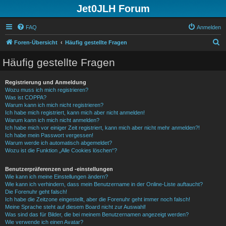
Jet0JLH Forum
FAQ
Anmelden
S
Foren-Übersicht
Häufig gestellte Fragen
u
Häufig gestellte Fragen
c
h
Registrierung und Anmeldung
Wozu muss ich mich registrieren?
e
Was ist COPPA?
Warum kann ich mich nicht registrieren?
Ich habe mich registriert, kann mich aber nicht anmelden!
Warum kann ich mich nicht anmelden?
Ich habe mich vor einiger Zeit registriert, kann mich aber nicht mehr anmelden?!
Ich habe mein Passwort vergessen!
Warum werde ich automatisch abgemeldet?
Wozu ist die Funktion „Alle Cookies löschen“?
Benutzerpräferenzen und -einstellungen
Wie kann ich meine Einstellungen ändern?
Wie kann ich verhindern, dass mein Benutzername in der Online-Liste auftaucht?
Die Forenuhr geht falsch!
Ich habe die Zeitzone eingestellt, aber die Forenuhr geht immer noch falsch!
Meine Sprache steht auf diesem Board nicht zur Auswahl!
Was sind das für Bilder, die bei meinem Benutzernamen angezeigt werden?
Wie verwende ich einen Avatar?