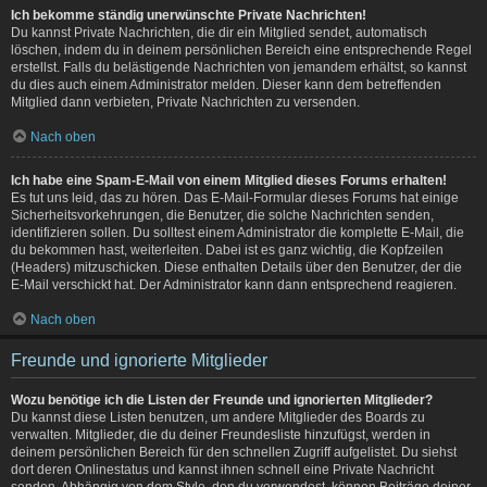
Ich bekomme ständig unerwünschte Private Nachrichten!
Du kannst Private Nachrichten, die dir ein Mitglied sendet, automatisch
löschen, indem du in deinem persönlichen Bereich eine entsprechende Regel
erstellst. Falls du belästigende Nachrichten von jemandem erhältst, so kannst
du dies auch einem Administrator melden. Dieser kann dem betreffenden
Mitglied dann verbieten, Private Nachrichten zu versenden.
Nach oben
Ich habe eine Spam-E-Mail von einem Mitglied dieses Forums erhalten!
Es tut uns leid, das zu hören. Das E-Mail-Formular dieses Forums hat einige
Sicherheitsvorkehrungen, die Benutzer, die solche Nachrichten senden,
identifizieren sollen. Du solltest einem Administrator die komplette E-Mail, die
du bekommen hast, weiterleiten. Dabei ist es ganz wichtig, die Kopfzeilen
(Headers) mitzuschicken. Diese enthalten Details über den Benutzer, der die
E-Mail verschickt hat. Der Administrator kann dann entsprechend reagieren.
Nach oben
Freunde und ignorierte Mitglieder
Wozu benötige ich die Listen der Freunde und ignorierten Mitglieder?
Du kannst diese Listen benutzen, um andere Mitglieder des Boards zu
verwalten. Mitglieder, die du deiner Freundesliste hinzufügst, werden in
deinem persönlichen Bereich für den schnellen Zugriff aufgelistet. Du siehst
dort deren Onlinestatus und kannst ihnen schnell eine Private Nachricht
senden. Abhängig von dem Style, den du verwendest, können Beiträge deiner