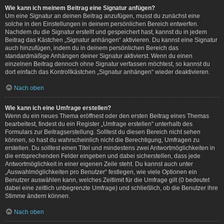
Wie kann ich meinem Beitrag eine Signatur anfügen?
Um eine Signatur an deinen Beitrag anzufügen, musst du zunächst eine
solche in den Einstellungen in deinem persönlichen Bereich entwerfen.
Nachdem du die Signatur erstellt und gespeichert hast, kannst du in jedem
Beitrag das Kästchen „Signatur anhängen“ aktivieren. Du kannst eine Signatur
auch hinzufügen, indem du in deinem persönlichen Bereich das
standardmäßige Anhängen deiner Signatur aktivierst. Wenn du einen
einzelnen Beitrag dennoch ohne Signatur verfassen möchtest, so kannst du
dort einfach das Kontrollkästchen „Signatur anhängen“ wieder deaktivieren.
Nach oben
Wie kann ich eine Umfrage erstellen?
Wenn du ein neues Thema eröffnest oder den ersten Beitrag eines Themas
bearbeitest, findest du ein Register „Umfrage erstellen“ unterhalb des
Formulars zur Beitragserstellung. Solltest du diesen Bereich nicht sehen
können, so hast du wahrscheinlich nicht die Berechtigung, Umfragen zu
erstellen. Du solltest einen Titel und mindestens zwei Antwortmöglichkeiten in
die entsprechenden Felder eingeben und dabei sicherstellen, dass jede
Antwortmöglichkeit in einer eigenen Zeile steht. Du kannst auch unter
„Auswahlmöglichkeiten pro Benutzer“ festlegen, wie viele Optionen ein
Benutzer auswählen kann, welches Zeitlimit für die Umfrage gilt (0 bedeutet
dabei eine zeitlich unbegrenzte Umfrage) und schließlich, ob die Benutzer ihre
Stimme ändern können.
Nach oben