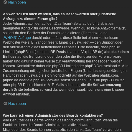
Nach oben
An wen soll ich mich wenden, falls es Beschwerden oder juristische
Anfragen zu diesem Forum gibt?
Jeder Administrator, der auf der „Das Team“-Seite aufgeführt ist, ist ein
geeigneter Kontakt für deine Beschwerde. Wenn du so keine Antwort erhältst,
solltest du den Besitzer der Domain kontaktieren (führe dazu eine
„WHOIS“-Abfrage
durch) oder — falls diese Seite bei einem kostenlosen
Webhoster wie z. B. Yahoo!, free.fr, funpic.de usw. liegt — den Support oder
den Abuse-Kontakt des betreffenden Dienstes. Bitte beachte, dass phpBB
Limited (phpBB.com) und phpBB Deutschland e. V. (phpBB.de)
absolut keinen
Einfluss
auf die Benutzung oder den oder die Benutzer der Forensoftware
haben und dafür in keiner Weise zur Verantwortung herangezogen werden
können. Kontaktiere daher nie phpBB Limited oder phpBB Deutschland e. V. in
Zusammenhang mit jeglichen juristischen Fragen (Unterlassungserklärungen,
Haftungsfragen usw.), die
sich nicht direkt
auf die Websiten phpbb.com,
phpbb.de oder die phpBB-Software selbst beziehen. Falls du phpBB Limited
oder phpBB Deutschland e. V. E-Mails schreibst, die die
Softwarenutzung
durch Dritte
betreffen, so wirst du, wenn überhaupt, höchstens eine knappe
Antwort erhalten.
Nach oben
Wie kann ich einen Administrator des Boards kontaktieren?
Alle Benutzer des Boards können das Kontaktformular nutzen, wenn die
Funktion durch die Board-Administration aktiviert wurde.
Mitglieder des Boards können zusätzlich den Link „Das Team“ verwenden.