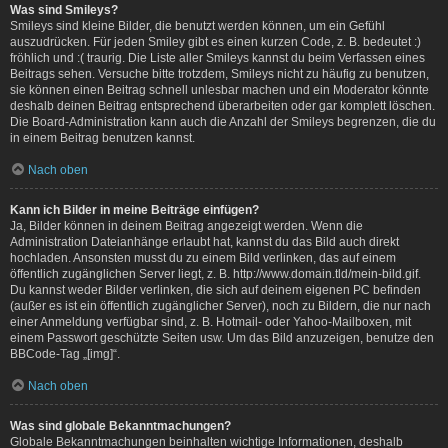
Was sind Smileys?
Smileys sind kleine Bilder, die benutzt werden können, um ein Gefühl
auszudrücken. Für jeden Smiley gibt es einen kurzen Code, z. B. bedeutet :)
fröhlich und :( traurig. Die Liste aller Smileys kannst du beim Verfassen eines
Beitrags sehen. Versuche bitte trotzdem, Smileys nicht zu häufig zu benutzen,
sie können einen Beitrag schnell unlesbar machen und ein Moderator könnte
deshalb deinen Beitrag entsprechend überarbeiten oder gar komplett löschen.
Die Board-Administration kann auch die Anzahl der Smileys begrenzen, die du
in einem Beitrag benutzen kannst.
Nach oben
Kann ich Bilder in meine Beiträge einfügen?
Ja, Bilder können in deinem Beitrag angezeigt werden. Wenn die
Administration Dateianhänge erlaubt hat, kannst du das Bild auch direkt
hochladen. Ansonsten musst du zu einem Bild verlinken, das auf einem
öffentlich zugänglichen Server liegt, z. B. http://www.domain.tld/mein-bild.gif.
Du kannst weder Bilder verlinken, die sich auf deinem eigenen PC befinden
(außer es ist ein öffentlich zugänglicher Server), noch zu Bildern, die nur nach
einer Anmeldung verfügbar sind, z. B. Hotmail- oder Yahoo-Mailboxen, mit
einem Passwort geschützte Seiten usw. Um das Bild anzuzeigen, benutze den
BBCode-Tag „[img]“.
Nach oben
Was sind globale Bekanntmachungen?
Globale Bekanntmachungen beinhalten wichtige Informationen, deshalb