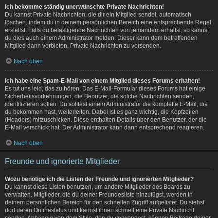
Ich bekomme ständig unerwünschte Private Nachrichten!
Du kannst Private Nachrichten, die dir ein Mitglied sendet, automatisch
löschen, indem du in deinem persönlichen Bereich eine entsprechende Regel
erstellst. Falls du belästigende Nachrichten von jemandem erhältst, so kannst
du dies auch einem Administrator melden. Dieser kann dem betreffenden
Mitglied dann verbieten, Private Nachrichten zu versenden.
Nach oben
Ich habe eine Spam-E-Mail von einem Mitglied dieses Forums erhalten!
Es tut uns leid, das zu hören. Das E-Mail-Formular dieses Forums hat einige
Sicherheitsvorkehrungen, die Benutzer, die solche Nachrichten senden,
identifizieren sollen. Du solltest einem Administrator die komplette E-Mail, die
du bekommen hast, weiterleiten. Dabei ist es ganz wichtig, die Kopfzeilen
(Headers) mitzuschicken. Diese enthalten Details über den Benutzer, der die
E-Mail verschickt hat. Der Administrator kann dann entsprechend reagieren.
Nach oben
Freunde und ignorierte Mitglieder
Wozu benötige ich die Listen der Freunde und ignorierten Mitglieder?
Du kannst diese Listen benutzen, um andere Mitglieder des Boards zu
verwalten. Mitglieder, die du deiner Freundesliste hinzufügst, werden in
deinem persönlichen Bereich für den schnellen Zugriff aufgelistet. Du siehst
dort deren Onlinestatus und kannst ihnen schnell eine Private Nachricht
senden. Abhängig von dem Style, den du verwendest, können Beiträge deiner