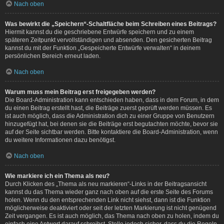
Nach oben
Was bewirkt die „Speichern“-Schaltfläche beim Schreiben eines Beitrags?
Hiermit kannst du die geschriebene Entwürfe speichern und zu einem
späteren Zeitpunkt vervollständigen und absenden. Den gesicherten Beitrag
kannst du mit der Funktion „Gespeicherte Entwürfe verwalten“ in deinem
persönlichen Bereich erneut laden.
Nach oben
Warum muss mein Beitrag erst freigegeben werden?
Die Board-Administration kann entschieden haben, dass in dem Forum, in dem
du einen Beitrag erstellt hast, die Beiträge zuerst geprüft werden müssen. Es
ist auch möglich, dass die Administration dich zu einer Gruppe von Benutzern
hinzugefügt hat, bei denen sie die Beiträge erst begutachten möchte, bevor sie
auf der Seite sichtbar werden. Bitte kontaktiere die Board-Administration, wenn
du weitere Informationen dazu benötigst.
Nach oben
Wie markiere ich ein Thema als neu?
Durch Klicken des „Thema als neu markieren“-Links in der Beitragsansicht
kannst du das Thema wieder ganz nach oben auf die erste Seite des Forums
holen. Wenn du den entsprechenden Link nicht siehst, dann ist die Funktion
möglicherweise deaktiviert oder seit der letzten Markierung ist nicht genügend
Zeit vergangen. Es ist auch möglich, das Thema nach oben zu holen, indem du
einfach eine Antwort darauf schreibst. Stelle jedoch sicher, dass du die Regeln