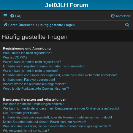
Jet0JLH Forum
FAQ
Anmelden
S
Foren-Übersicht
Häufig gestellte Fragen
u
Häufig gestellte Fragen
c
h
Registrierung und Anmeldung
Wozu muss ich mich registrieren?
e
Was ist COPPA?
Warum kann ich mich nicht registrieren?
Ich habe mich registriert, kann mich aber nicht anmelden!
Warum kann ich mich nicht anmelden?
Ich habe mich vor einiger Zeit registriert, kann mich aber nicht mehr anmelden?!
Ich habe mein Passwort vergessen!
Warum werde ich automatisch abgemeldet?
Wozu ist die Funktion „Alle Cookies löschen“?
Benutzerpräferenzen und -einstellungen
Wie kann ich meine Einstellungen ändern?
Wie kann ich verhindern, dass mein Benutzername in der Online-Liste auftaucht?
Die Forenuhr geht falsch!
Ich habe die Zeitzone eingestellt, aber die Forenuhr geht immer noch falsch!
Meine Sprache steht auf diesem Board nicht zur Auswahl!
Was sind das für Bilder, die bei meinem Benutzernamen angezeigt werden?
Wie verwende ich einen Avatar?