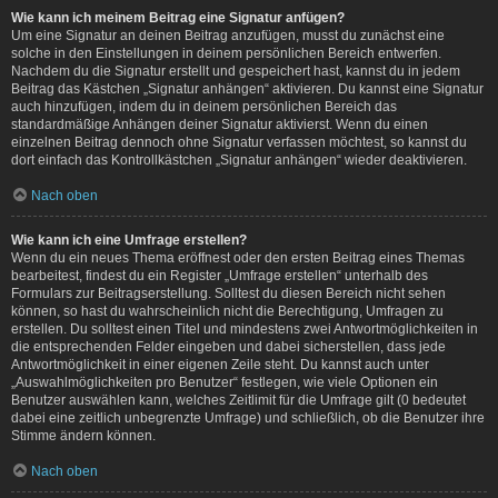
Wie kann ich meinem Beitrag eine Signatur anfügen?
Um eine Signatur an deinen Beitrag anzufügen, musst du zunächst eine
solche in den Einstellungen in deinem persönlichen Bereich entwerfen.
Nachdem du die Signatur erstellt und gespeichert hast, kannst du in jedem
Beitrag das Kästchen „Signatur anhängen“ aktivieren. Du kannst eine Signatur
auch hinzufügen, indem du in deinem persönlichen Bereich das
standardmäßige Anhängen deiner Signatur aktivierst. Wenn du einen
einzelnen Beitrag dennoch ohne Signatur verfassen möchtest, so kannst du
dort einfach das Kontrollkästchen „Signatur anhängen“ wieder deaktivieren.
Nach oben
Wie kann ich eine Umfrage erstellen?
Wenn du ein neues Thema eröffnest oder den ersten Beitrag eines Themas
bearbeitest, findest du ein Register „Umfrage erstellen“ unterhalb des
Formulars zur Beitragserstellung. Solltest du diesen Bereich nicht sehen
können, so hast du wahrscheinlich nicht die Berechtigung, Umfragen zu
erstellen. Du solltest einen Titel und mindestens zwei Antwortmöglichkeiten in
die entsprechenden Felder eingeben und dabei sicherstellen, dass jede
Antwortmöglichkeit in einer eigenen Zeile steht. Du kannst auch unter
„Auswahlmöglichkeiten pro Benutzer“ festlegen, wie viele Optionen ein
Benutzer auswählen kann, welches Zeitlimit für die Umfrage gilt (0 bedeutet
dabei eine zeitlich unbegrenzte Umfrage) und schließlich, ob die Benutzer ihre
Stimme ändern können.
Nach oben