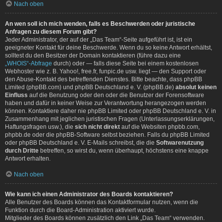
Nach oben
An wen soll ich mich wenden, falls es Beschwerden oder juristische
Anfragen zu diesem Forum gibt?
Jeder Administrator, der auf der „Das Team“-Seite aufgeführt ist, ist ein
geeigneter Kontakt für deine Beschwerde. Wenn du so keine Antwort erhältst,
solltest du den Besitzer der Domain kontaktieren (führe dazu eine
„WHOIS“-Abfrage
durch) oder — falls diese Seite bei einem kostenlosen
Webhoster wie z. B. Yahoo!, free.fr, funpic.de usw. liegt — den Support oder
den Abuse-Kontakt des betreffenden Dienstes. Bitte beachte, dass phpBB
Limited (phpBB.com) und phpBB Deutschland e. V. (phpBB.de)
absolut keinen
Einfluss
auf die Benutzung oder den oder die Benutzer der Forensoftware
haben und dafür in keiner Weise zur Verantwortung herangezogen werden
können. Kontaktiere daher nie phpBB Limited oder phpBB Deutschland e. V. in
Zusammenhang mit jeglichen juristischen Fragen (Unterlassungserklärungen,
Haftungsfragen usw.), die
sich nicht direkt
auf die Websiten phpbb.com,
phpbb.de oder die phpBB-Software selbst beziehen. Falls du phpBB Limited
oder phpBB Deutschland e. V. E-Mails schreibst, die die
Softwarenutzung
durch Dritte
betreffen, so wirst du, wenn überhaupt, höchstens eine knappe
Antwort erhalten.
Nach oben
Wie kann ich einen Administrator des Boards kontaktieren?
Alle Benutzer des Boards können das Kontaktformular nutzen, wenn die
Funktion durch die Board-Administration aktiviert wurde.
Mitglieder des Boards können zusätzlich den Link „Das Team“ verwenden.