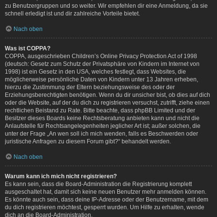
zu Benutzergruppen und so weiter. Wir empfehlen dir eine Anmeldung, da sie
schnell erledigt ist und dir zahlreiche Vorteile bietet.
Nach oben
Was ist COPPA?
COPPA, ausgeschrieben Children’s Online Privacy Protection Act of 1998
(deutsch: Gesetz zum Schutz der Privatsphäre von Kindern im Internet von
1998) ist ein Gesetz in den USA, welches festlegt, dass Websites, die
möglicherweise persönliche Daten von Kindern unter 13 Jahren erheben,
hierzu die Zustimmung der Eltern beziehungsweise des oder der
Erziehungsberechtigten benötigen. Wenn du dir unsicher bist, ob dies auf dich
oder die Website, auf der du dich zu registrieren versuchst, zutrifft, ziehe einen
rechtlichen Beistand zu Rate. Bitte beachte, dass phpBB Limited und der
Besitzer dieses Boards keine Rechtsberatung anbieten kann und nicht die
Anlaufstelle für Rechtsangelegenheiten jeglicher Art ist; außer solchen, die
unter der Frage „An wen soll ich mich wenden, falls es Beschwerden oder
juristische Anfragen zu diesem Forum gibt?“ behandelt werden.
Nach oben
Warum kann ich mich nicht registrieren?
Es kann sein, dass die Board-Administration die Registrierung komplett
ausgeschaltet hat, damit sich keine neuen Benutzer mehr anmelden können.
Es könnte auch sein, dass deine IP-Adresse oder der Benutzername, mit dem
du dich registrieren möchtest, gesperrt wurden. Um Hilfe zu erhalten, wende
dich an die Board-Administration.