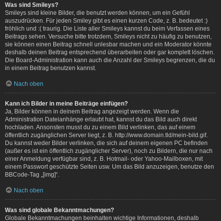
Was sind Smileys?
Smileys sind kleine Bilder, die benutzt werden können, um ein Gefühl
auszudrücken. Für jeden Smiley gibt es einen kurzen Code, z. B. bedeutet :)
fröhlich und :( traurig. Die Liste aller Smileys kannst du beim Verfassen eines
Beitrags sehen. Versuche bitte trotzdem, Smileys nicht zu häufig zu benutzen,
sie können einen Beitrag schnell unlesbar machen und ein Moderator könnte
deshalb deinen Beitrag entsprechend überarbeiten oder gar komplett löschen.
Die Board-Administration kann auch die Anzahl der Smileys begrenzen, die du
in einem Beitrag benutzen kannst.
Nach oben
Kann ich Bilder in meine Beiträge einfügen?
Ja, Bilder können in deinem Beitrag angezeigt werden. Wenn die
Administration Dateianhänge erlaubt hat, kannst du das Bild auch direkt
hochladen. Ansonsten musst du zu einem Bild verlinken, das auf einem
öffentlich zugänglichen Server liegt, z. B. http://www.domain.tld/mein-bild.gif.
Du kannst weder Bilder verlinken, die sich auf deinem eigenen PC befinden
(außer es ist ein öffentlich zugänglicher Server), noch zu Bildern, die nur nach
einer Anmeldung verfügbar sind, z. B. Hotmail- oder Yahoo-Mailboxen, mit
einem Passwort geschützte Seiten usw. Um das Bild anzuzeigen, benutze den
BBCode-Tag „[img]“.
Nach oben
Was sind globale Bekanntmachungen?
Globale Bekanntmachungen beinhalten wichtige Informationen, deshalb